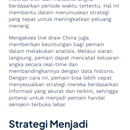
berdasarkan periode waktu tertentu. Hal ini
membantu dalam merumuskan strategi
yang tepat untuk meningkatkan peluang
menang.
Mengakses live draw China juga
memberikan keuntungan bagi pemain
dalam melakukan analisis. Melalui siaran
langsung, pemain dapat mencatat keluaran
angka secara real-time dan
membandingkannya dengan data historis.
Dengan cara ini, pemain bisa lebih cepat
menyesuaikan strategi mereka berdasarkan
informasi yang akurat dan terkini, sehingga
potensi untuk menjadi pemain handal
semakin terbuka lebar.
Strategi Menjadi