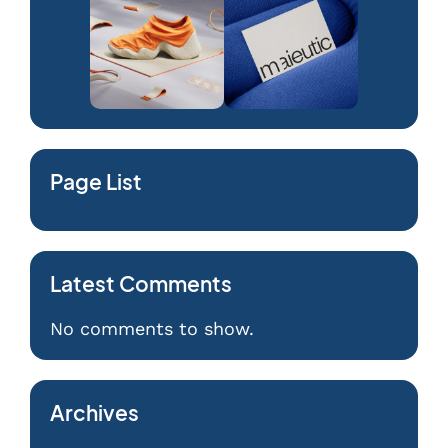
Page List
Latest Comments
No comments to show.
Archives