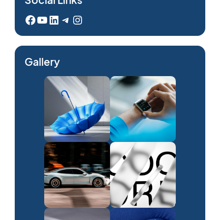
Facebook
YouTube
LinkedIn
Telegram
Instagram
Gallery