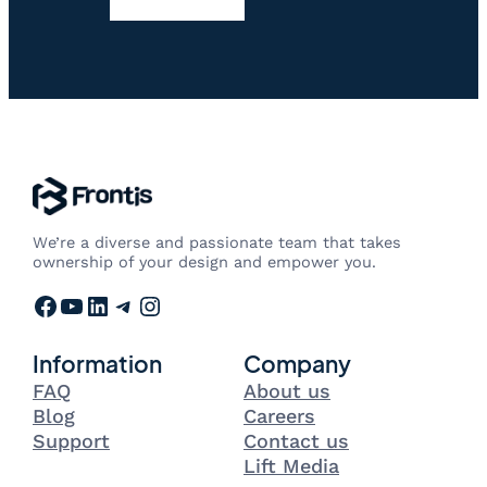
We’re a diverse and passionate team that takes
ownership of your design and empower you.
Facebook
YouTube
LinkedIn
Telegram
Instagram
Information
Company
FAQ
About us
Blog
Careers
Support
Contact us
Lift Media