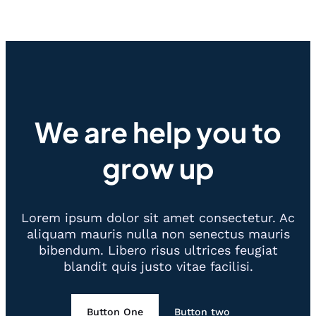
We are help you to
grow up
Lorem ipsum dolor sit amet consectetur. Ac
aliquam mauris nulla non senectus mauris
bibendum. Libero risus ultrices feugiat
blandit quis justo vitae facilisi.
Button One
Button two