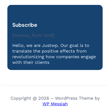
Subscribe
[mc4wp_form id=9]
Hello, we are Justwp. Our goal is to
translate the positive effects from
revolutionizing how companies engage
with their clients
Copyright @ 2026 – WordPress Theme by
WP Messiah