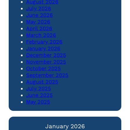
August 2026
July 2026
June 2026
May 2026
April 2026
March 2026
February 2026
January 2026
December 2025
November 2025
October 2025
September 2025
August 2025
July 2025
June 2025
May 2025
January 2026