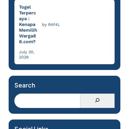
Togel
Terperc
aya :
Kenapa
by RAf4L
Memilih
Warga8
8.com?
July 30,
2026
Search
Social Links