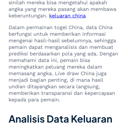
sinilah mereka bisa mengetahui apakah
angka yang mereka pasang akan membawa
keberuntungan.
keluaran china
Dalam permainan togel China, data China
berfungsi untuk memberikan informasi
mengenai hasil-hasil sebelumnya, sehingga
pemain dapat menganalisis dan membuat
prediksi berdasarkan pola yang ada. Dengan
memahami data ini, pemain bisa
meningkatkan peluang mereka dalam
memasang angka. Live draw China juga
menjadi bagian penting, di mana hasil
undian ditayangkan secara langsung,
memberikan transparansi dan kepercayaan
kepada para pemain.
Analisis Data Keluaran