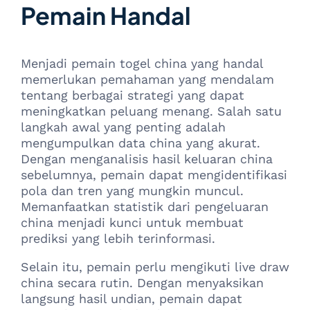
Pemain Handal
Menjadi pemain togel china yang handal
memerlukan pemahaman yang mendalam
tentang berbagai strategi yang dapat
meningkatkan peluang menang. Salah satu
langkah awal yang penting adalah
mengumpulkan data china yang akurat.
Dengan menganalisis hasil keluaran china
sebelumnya, pemain dapat mengidentifikasi
pola dan tren yang mungkin muncul.
Memanfaatkan statistik dari pengeluaran
china menjadi kunci untuk membuat
prediksi yang lebih terinformasi.
Selain itu, pemain perlu mengikuti live draw
china secara rutin. Dengan menyaksikan
langsung hasil undian, pemain dapat