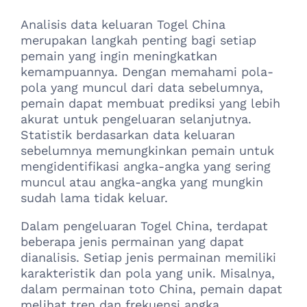
Analisis data keluaran Togel China
merupakan langkah penting bagi setiap
pemain yang ingin meningkatkan
kemampuannya. Dengan memahami pola-
pola yang muncul dari data sebelumnya,
pemain dapat membuat prediksi yang lebih
akurat untuk pengeluaran selanjutnya.
Statistik berdasarkan data keluaran
sebelumnya memungkinkan pemain untuk
mengidentifikasi angka-angka yang sering
muncul atau angka-angka yang mungkin
sudah lama tidak keluar.
Dalam pengeluaran Togel China, terdapat
beberapa jenis permainan yang dapat
dianalisis. Setiap jenis permainan memiliki
karakteristik dan pola yang unik. Misalnya,
dalam permainan toto China, pemain dapat
melihat tren dan frekuensi angka