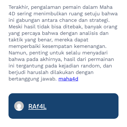
Terakhir, pengalaman pemain dalam Maha
4D sering menimbulkan ruang setuju bahwa
ini gabungan antara chance dan strategi.
Meski hasil tidak bisa ditebak, banyak orang
yang percaya bahwa dengan analisis dan
taktik yang benar, mereka dapat
memperbaiki kesempatan kemenangan.
Namun, penting untuk selalu menyadari
bahwa pada akhirnya, hasil dari permainan
ini tergantung pada kejadian random, dan
berjudi haruslah dilakukan dengan
bertanggung jawab.
maha4d
RAf4L