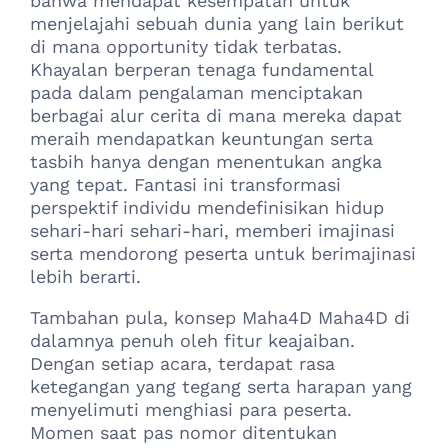
bahwa mendapat kesempatan untuk
menjelajahi sebuah dunia yang lain berikut
di mana opportunity tidak terbatas.
Khayalan berperan tenaga fundamental
pada dalam pengalaman menciptakan
berbagai alur cerita di mana mereka dapat
meraih mendapatkan keuntungan serta
tasbih hanya dengan menentukan angka
yang tepat. Fantasi ini transformasi
perspektif individu mendefinisikan hidup
sehari-hari sehari-hari, memberi imajinasi
serta mendorong peserta untuk berimajinasi
lebih berarti.
Tambahan pula, konsep Maha4D Maha4D di
dalamnya penuh oleh fitur keajaiban.
Dengan setiap acara, terdapat rasa
ketegangan yang tegang serta harapan yang
menyelimuti menghiasi para peserta.
Momen saat pas nomor ditentukan