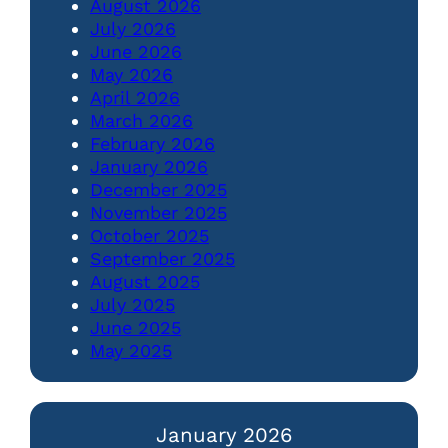
August 2026
July 2026
June 2026
May 2026
April 2026
March 2026
February 2026
January 2026
December 2025
November 2025
October 2025
September 2025
August 2025
July 2025
June 2025
May 2025
January 2026