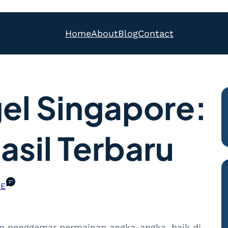
Home
About
Blog
Contact
el Singapore:
sil Terbaru
NE
an penggemar permainan angka-angka, baik di