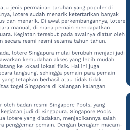
atu jenis permainan taruhan yang populer di
lnya, lotere sudah menarik ketertarikan banyak
us dan menarik. Di awal perkembangannya, lotere
ecara manual, di mana pemain mendapatkan
juara. Kegiatan tersebut pada awalnya diatur oleh
n secara resmi resmi selama tahun tahun.
da, lotere Singapura mulai berubah menjadi jadi
enawarkan kemudahan akses yang lebih mudah
tang ke lokasi lokasi fisik. Hal ini juga
ecara langsung, sehingga pemain para pemain
yang tetapkan berhasil atau tidak tidak.
as togel Singapore di kalangan kalangan
r oleh badan resmi Singapore Pools, yang
egiatan judi di Singapura. Singapore Pools
ua lotere yang diadakan, menjadikannya salah
 para penggemar pemain. Dengan beragam macam-