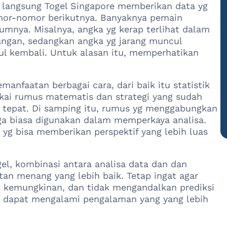
n langsung Togel Singapore memberikan data yg
mor-nomor berikutnya. Banyaknya pemain
umnya. Misalnya, angka yg kerap terlihat dalam
bangan, sedangkan angka yg jarang muncul
l kembali. Untuk alasan itu, memperhatikan
anfaatan berbagai cara, dari baik itu statistik
akai rumus matematis dan strategi yang sudah
g tepat. Di samping itu, rumus yg menggabungkan
ga biasa digunakan dalam memperkaya analisa.
el yg bisa memberikan perspektif yang lebih luas
l, kombinasi antara analisa data dan dan
tan menang yang lebih baik. Tetap ingat agar
 kemungkinan, dan tidak mengandalkan prediksi
gel dapat mengalami pengalaman yang yang lebih