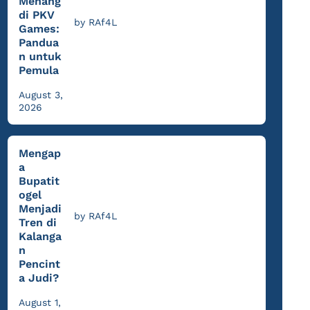
Menang
di PKV
by RAf4L
Games:
Pandua
n untuk
Pemula
August 3,
2026
Mengap
a
Bupatit
ogel
Menjadi
by RAf4L
Tren di
Kalanga
n
Pencint
a Judi?
August 1,