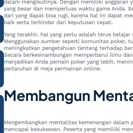
dalam mengikutinya. Dengan memiliki anggaran y
yang besar dan memperluas waktu game Anda. Sel
dari yang dapat bisa rugi, karena hal ini dapat
baik serta terhindar dari keputusan cepat.
Yang terakhir, hal yang perlu adalah terus belaja
Menggunakan sumber seperti komunitas poker, tutor
meningkatkan pengetahuan tentang terhadap berb
Secara berkesinambungan memperbarui ilmu dan 
menjadikan Anda pemain poker yang lebih, meni
pertaruhan di meja permainan online.
Membangun Menta
Mengembangkan mentalitas kemenangan dalam pe
mencapai kesuksesan. Peserta yang memiliki men