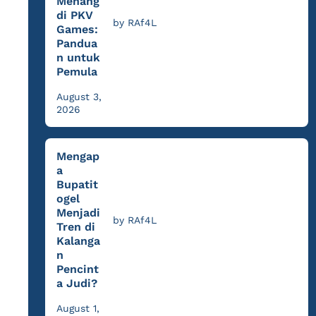
Menang
di PKV
by RAf4L
Games:
Pandua
n untuk
Pemula
August 3,
2026
Mengap
a
Bupatit
ogel
Menjadi
by RAf4L
Tren di
Kalanga
n
Pencint
a Judi?
August 1,