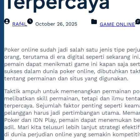
Terpercaya
RAf4L
October 26, 2025
GAME ONLINE
Poker online sudah jadi salah satu jenis tipe per
orang, terutama di era digital seperti sekarang i
pemain dapat menikmati game ini kapan saja ser
sukses dalam dunia poker online, dibutuhkan t
tentang permainan dan situs yang digunakan.
Taktik ampuh untuk memenangkan permainan poke
melibatkan skill permainan, tetapi dan ilmu tent
terpercaya. Sejumlah faktor penting seperti keam
pelanggan harus jadi pertimbangan utama. Mema
Poker dan IDN Play, pemain dapat menemukan ber
adil. Mari kita telusuri lebih lanjut strategi e
di dunia perjudian online yang semakin kompetitif