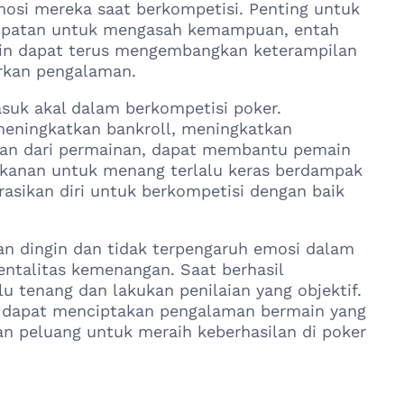
osi mereka saat berkompetisi. Penting untuk
empatan untuk mengasah kemampuan, entah
in dapat terus mengembangkan keterampilan
rkan pengalaman.
asuk akal dalam berkompetisi poker.
u meningkatkan bankroll, meningkatkan
gan dari permainan, dapat membantu pemain
tekanan untuk menang terlalu keras berdampak
asikan diri untuk berkompetisi dengan baik
an dingin dan tidak terpengaruh emosi dalam
mentalitas kemenangan. Saat berhasil
u tenang dan lakukan penilaian yang objektif.
ya dapat menciptakan pengalaman bermain yang
n peluang untuk meraih keberhasilan di poker