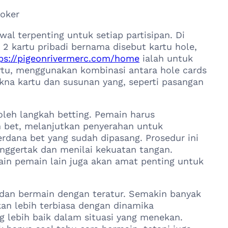
oker
l terpenting untuk setiap partisipan. Di
 2 kartu pribadi bernama disebut kartu hole,
ps://pigeonrivermerc.com/home
ialah untuk
rtu, menggunakan kombinasi antara hole cards
kna kartu dan susunan yang, seperti pasangan
oleh langkah betting. Pemain harus
 bet, melanjutkan penyerahan untuk
rdana bet yang sudah dipasang. Prosedur ini
nggertak dan menilai kekuatan tangan.
in pemain lain juga akan amat penting untuk
 dan bermain dengan teratur. Semakin banyak
an lebih terbiasa dengan dinamika
lebih baik dalam situasi yang menekan.