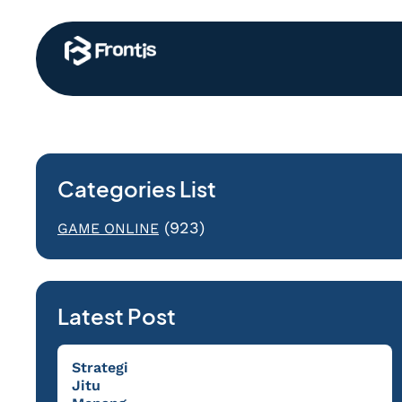
Categories List
(923)
GAME ONLINE
Latest Post
Strategi
Jitu