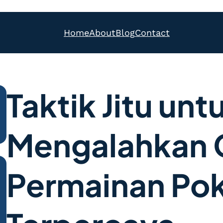
Home
About
Blog
Contact
Taktik Jitu unt
Mengalahkan
Permainan Pok