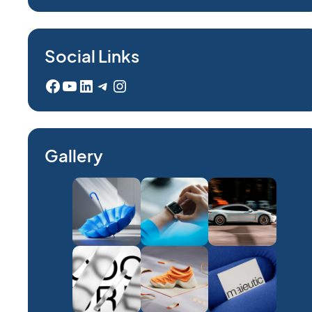
Social Links
Facebook
YouTube
LinkedIn
Telegram
Instagram
Gallery