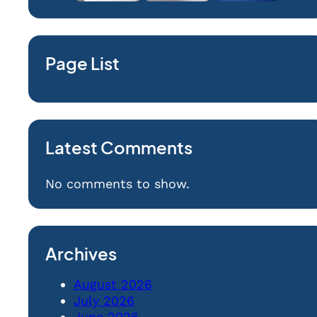
Page List
Latest Comments
No comments to show.
Archives
August 2026
July 2026
June 2026