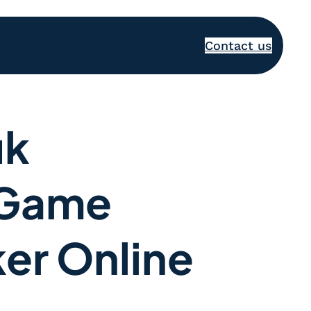
Contact us
uk
 Game
er Online