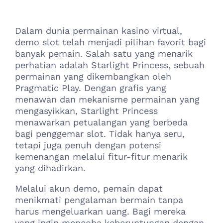
Dalam dunia permainan kasino virtual,
demo slot telah menjadi pilihan favorit bagi
banyak pemain. Salah satu yang menarik
perhatian adalah Starlight Princess, sebuah
permainan yang dikembangkan oleh
Pragmatic Play. Dengan grafis yang
menawan dan mekanisme permainan yang
mengasyikkan, Starlight Princess
menawarkan petualangan yang berbeda
bagi penggemar slot. Tidak hanya seru,
tetapi juga penuh dengan potensi
kemenangan melalui fitur-fitur menarik
yang dihadirkan.
Melalui akun demo, pemain dapat
menikmati pengalaman bermain tanpa
harus mengeluarkan uang. Bagi mereka
yang ingin mencoba keberuntungan dengan