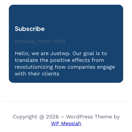
Subscribe
[mc4wp_form id=9]
Hello, we are Justwp. Our goal is to
translate the positive effects from
revolutionizing how companies engage
with their clients
Copyright @ 2026 – WordPress Theme by
WP Messiah