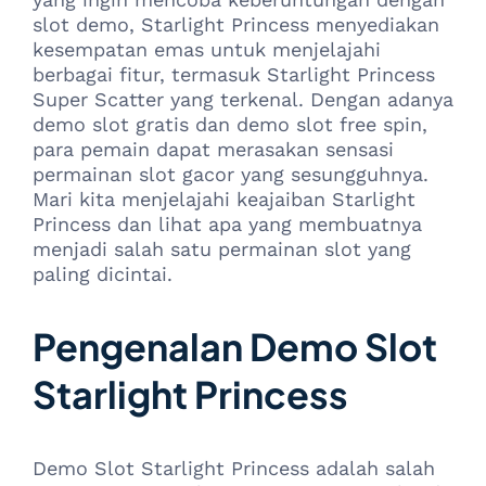
slot demo, Starlight Princess menyediakan
kesempatan emas untuk menjelajahi
berbagai fitur, termasuk Starlight Princess
Super Scatter yang terkenal. Dengan adanya
demo slot gratis dan demo slot free spin,
para pemain dapat merasakan sensasi
permainan slot gacor yang sesungguhnya.
Mari kita menjelajahi keajaiban Starlight
Princess dan lihat apa yang membuatnya
menjadi salah satu permainan slot yang
paling dicintai.
Pengenalan Demo Slot
Starlight Princess
Demo Slot Starlight Princess adalah salah