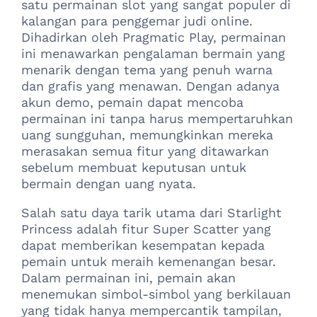
satu permainan slot yang sangat populer di
kalangan para penggemar judi online.
Dihadirkan oleh Pragmatic Play, permainan
ini menawarkan pengalaman bermain yang
menarik dengan tema yang penuh warna
dan grafis yang menawan. Dengan adanya
akun demo, pemain dapat mencoba
permainan ini tanpa harus mempertaruhkan
uang sungguhan, memungkinkan mereka
merasakan semua fitur yang ditawarkan
sebelum membuat keputusan untuk
bermain dengan uang nyata.
Salah satu daya tarik utama dari Starlight
Princess adalah fitur Super Scatter yang
dapat memberikan kesempatan kepada
pemain untuk meraih kemenangan besar.
Dalam permainan ini, pemain akan
menemukan simbol-simbol yang berkilauan
yang tidak hanya mempercantik tampilan,