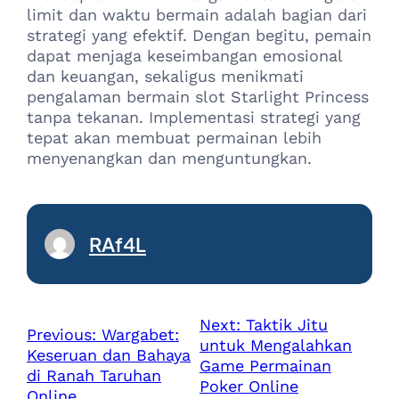
limit dan waktu bermain adalah bagian dari
strategi yang efektif. Dengan begitu, pemain
dapat menjaga keseimbangan emosional
dan keuangan, sekaligus menikmati
pengalaman bermain slot Starlight Princess
tanpa tekanan. Implementasi strategi yang
tepat akan membuat permainan lebih
menyenangkan dan menguntungkan.
RAf4L
Next:
Taktik Jitu
Previous:
Wargabet:
untuk Mengalahkan
Keseruan dan Bahaya
Game Permainan
di Ranah Taruhan
Poker Online
Online