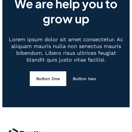
We are help you to
grow up
Lorem ipsum dolor sit amet consectetur. Ac
aliquam mauris nulla non senectus mauris
bibendum. Libero risus ultrices feugiat
blandit quis justo vitae facilisi.
Button One
Button two