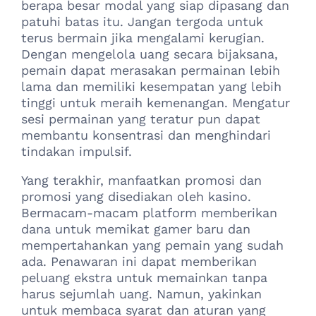
berapa besar modal yang siap dipasang dan
patuhi batas itu. Jangan tergoda untuk
terus bermain jika mengalami kerugian.
Dengan mengelola uang secara bijaksana,
pemain dapat merasakan permainan lebih
lama dan memiliki kesempatan yang lebih
tinggi untuk meraih kemenangan. Mengatur
sesi permainan yang teratur pun dapat
membantu konsentrasi dan menghindari
tindakan impulsif.
Yang terakhir, manfaatkan promosi dan
promosi yang disediakan oleh kasino.
Bermacam-macam platform memberikan
dana untuk memikat gamer baru dan
mempertahankan yang pemain yang sudah
ada. Penawaran ini dapat memberikan
peluang ekstra untuk memainkan tanpa
harus sejumlah uang. Namun, yakinkan
untuk membaca syarat dan aturan yang