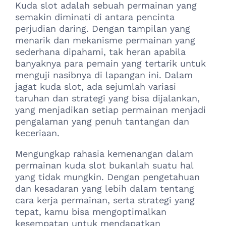
Kuda slot adalah sebuah permainan yang
semakin diminati di antara pencinta
perjudian daring. Dengan tampilan yang
menarik dan mekanisme permainan yang
sederhana dipahami, tak heran apabila
banyaknya para pemain yang tertarik untuk
menguji nasibnya di lapangan ini. Dalam
jagat kuda slot, ada sejumlah variasi
taruhan dan strategi yang bisa dijalankan,
yang menjadikan setiap permainan menjadi
pengalaman yang penuh tantangan dan
keceriaan.
Mengungkap rahasia kemenangan dalam
permainan kuda slot bukanlah suatu hal
yang tidak mungkin. Dengan pengetahuan
dan kesadaran yang lebih dalam tentang
cara kerja permainan, serta strategi yang
tepat, kamu bisa mengoptimalkan
kesempatan untuk mendapatkan