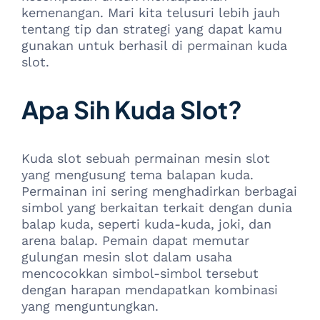
kemenangan. Mari kita telusuri lebih jauh
tentang tip dan strategi yang dapat kamu
gunakan untuk berhasil di permainan kuda
slot.
Apa Sih Kuda Slot?
Kuda slot sebuah permainan mesin slot
yang mengusung tema balapan kuda.
Permainan ini sering menghadirkan berbagai
simbol yang berkaitan terkait dengan dunia
balap kuda, seperti kuda-kuda, joki, dan
arena balap. Pemain dapat memutar
gulungan mesin slot dalam usaha
mencocokkan simbol-simbol tersebut
dengan harapan mendapatkan kombinasi
yang menguntungkan.