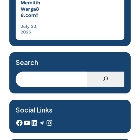
Memilih
Warga8
8.com?
July 30,
2026
Search
Social Links
Facebook
YouTube
LinkedIn
Telegram
Instagram