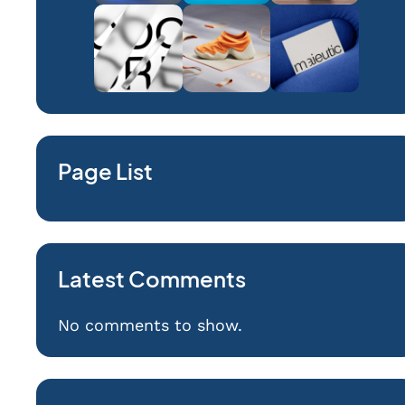
Page List
Latest Comments
No comments to show.