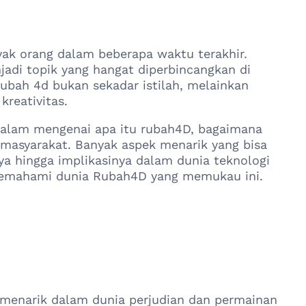
ak orang dalam beberapa waktu terakhir.
adi topik yang hangat diperbincangkan di
rubah 4d bukan sekadar istilah, melainkan
reativitas.
 dalam mengenai apa itu rubah4D, bagaimana
masyarakat. Banyak aspek menarik yang bisa
aya hingga implikasinya dalam dunia teknologi
k memahami dunia Rubah4D yang memukau ini.
menarik dalam dunia perjudian dan permainan