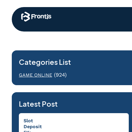
Categories List
(924)
GAME ONLINE
Latest Post
Slot
Deposit