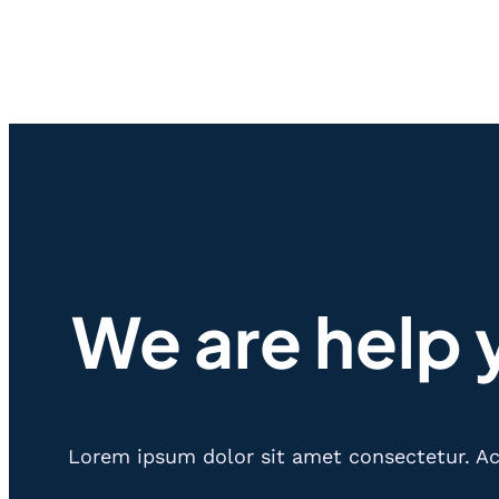
We are help 
Lorem ipsum dolor sit amet consectetur. Ac 