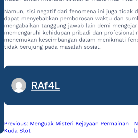
Namun, sisi negatif dari fenomena ini juga tidak
dapat menyebabkan pemborosan waktu dan sumbe
mengabaikan tanggung jawab lain demi mengejar
memengaruhi kehidupan pribadi dan profesional m
menemukan keseimbangan dalam menikmati fenom
tidak berujung pada masalah sosial.
RAf4L
Previous:
Menguak Misteri Kejayaan Permainan
N
Kuda Slot
b