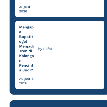
August 3,
2026
Mengap
a
Bupatit
ogel
Menjadi
by RAf4L
Tren di
Kalanga
n
Pencint
a Judi?
August 1,
2026