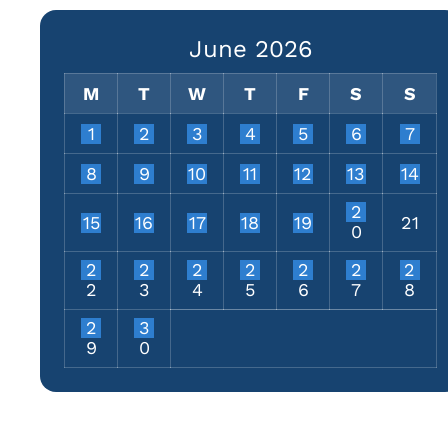
June 2026
M
T
W
T
F
S
S
1
2
3
4
5
6
7
8
9
10
11
12
13
14
2
15
16
17
18
19
21
0
2
2
2
2
2
2
2
2
3
4
5
6
7
8
2
3
9
0