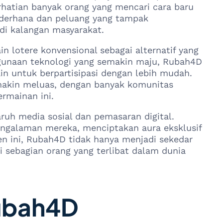
rhatian banyak orang yang mencari cara baru
derhana dan peluang yang tampak
di kalangan masyarakat.
n lotere konvensional sebagai alternatif yang
gunaan teknologi yang semakin maju, Rubah4D
 untuk berpartisipasi dengan lebih mudah.
makin meluas, dengan banyak komunitas
ermainan ini.
uh media sosial dan pemasaran digital.
galaman mereka, menciptakan aura eksklusif
n ini, Rubah4D tidak hanya menjadi sekedar
gi sebagian orang yang terlibat dalam dunia
Rubah4D