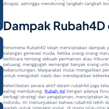
dicapai, sehingga mendorong langkah-langkah kons
Dampak Rubah4D 
Fenomena Rubah4D telah menciptakan dampak yan
kalangan generasi muda. Ketika orang-orang mer
berbicara tentang sebuah permainan atau hiburan.
peluang, menggugah semangat banyak orang untu
keberuntungan. Masyarakat mulai mengaitkan pe
untuk mengubah nasib dan mendapatkan keberka
Keterlibatan secara aktif dalam rubah4d juga te
saling mendukung.
Rubah 4d
Dengan adanya foru
berbagi strategi dan pengalaman, menciptakan k
individu. Ini menunjukkan bahwa rubah4d lebih d
wadah untuk interaksi sosial, di mana nilai-nilai 