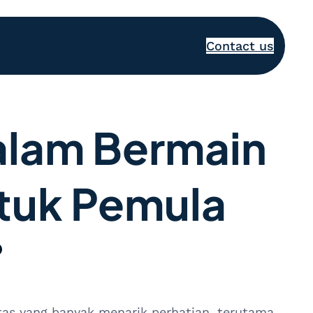
Contact us
dalam Bermain
tuk Pemula
itas yang banyak menarik perhatian, terutama