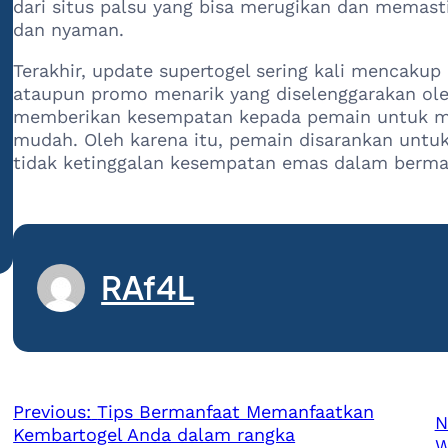
dari situs palsu yang bisa merugikan dan memas
dan nyaman.
Terakhir, update supertogel sering kali mencaku
ataupun promo menarik yang diselenggarakan oleh
memberikan kesempatan kepada pemain untuk m
mudah. Oleh karena itu, pemain disarankan untuk
tidak ketinggalan kesempatan emas dalam bermai
RAf4L
Previous:
Tips Bermanfaat Memanfaatkan
N
Kembartogel Anda dalam rangka
W