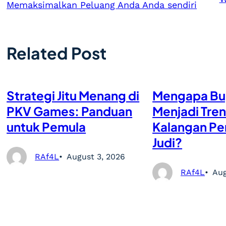
Memaksimalkan Peluang Anda Anda sendiri
Related Post
Strategi Jitu Menang di
Mengapa Bu
PKV Games: Panduan
Menjadi Tren
untuk Pemula
Kalangan Pe
Judi?
RAf4L
August 3, 2026
RAf4L
Aug