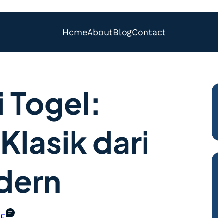
Home
About
Blog
Contact
 Togel:
Klasik dari
dern
NE