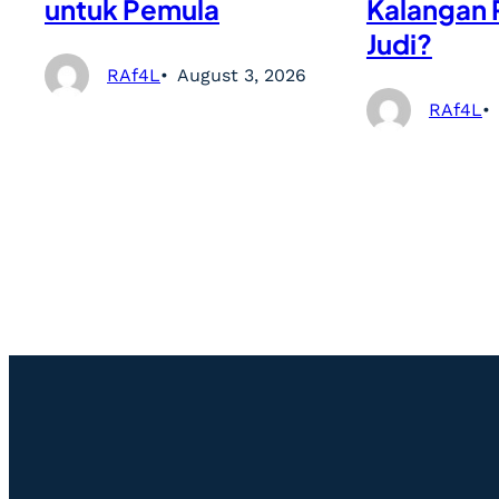
untuk Pemula
Kalangan 
Judi?
RAf4L
August 3, 2026
RAf4L