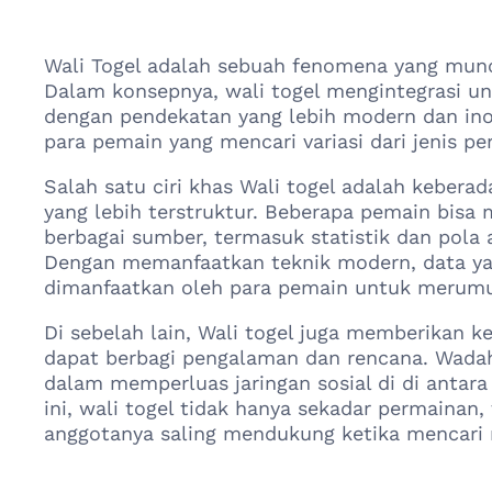
Wali Togel adalah sebuah fenomena yang muncul
Dalam konsepnya, wali togel mengintegrasi uns
dengan pendekatan yang lebih modern dan inov
para pemain yang mencari variasi dari jenis pe
Salah satu ciri khas Wali togel adalah keber
yang lebih terstruktur. Beberapa pemain bisa
berbagai sumber, termasuk statistik dan pol
Dengan memanfaatkan teknik modern, data yan
dimanfaatkan oleh para pemain untuk merum
Di sebelah lain, Wali togel juga memberikan k
dapat berbagi pengalaman dan rencana. Wadah
dalam memperluas jaringan sosial di di antara
ini, wali togel tidak hanya sekadar permainan
anggotanya saling mendukung ketika mencari n