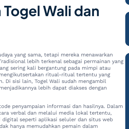
 Togel Wali dan
budaya yang sama, tetapi mereka menawarkan
radisional lebih terkenal sebagai permainan yang
ng sering kali bergantung pada mimpi atau
 mengikutsertakan ritual-ritual tertentu yang
Di sisi lain, Togel Wali sudah mengambil
menjadikannya lebih dapat diakses dengan
tode penyampaian informasi dan hasilnya. Dalam
ecara verbal dan melalui media lokal tertentu,
igital seperti aplikasi seluler dan situs web
i tidak hanya memudahkan pemain dalam