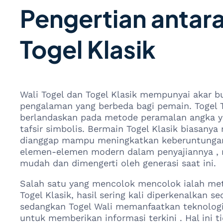
Pengertian antara
Togel Klasik
Wali Togel dan Togel Klasik mempunyai akar 
pengalaman yang berbeda bagi pemain. Togel T
berlandaskan pada metode peramalan angka ya
tafsir simbolis. Bermain Togel Klasik biasanya
dianggap mampu meningkatkan keberuntungan. 
elemen-elemen modern dalam penyajiannya , 
mudah dan dimengerti oleh generasi saat ini.
Salah satu yang mencolok mencolok ialah me
Togel Klasik, hasil sering kali diperkenalkan s
sedangkan Togel Wali memanfaatkan teknologi d
untuk memberikan informasi terkini . Hal in