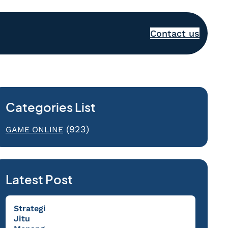
Contact us
Categories List
(923)
GAME ONLINE
Latest Post
Strategi
Jitu