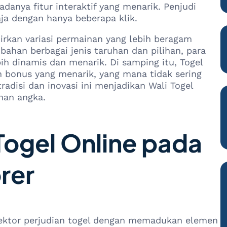
nya fitur interaktif yang menarik. Penjudi
aja dengan hanya beberapa klik.
irkan variasi permainan yang lebih beragam
ahan berbagai jenis taruhan dan pilihan, para
h dinamis dan menarik. Di samping itu, Togel
n bonus yang menarik, yang mana tidak sering
tradisi dan inovasi ini menjadikan Wali Togel
nan angka.
Togel Online pada
rer
ektor perjudian togel dengan memadukan elemen