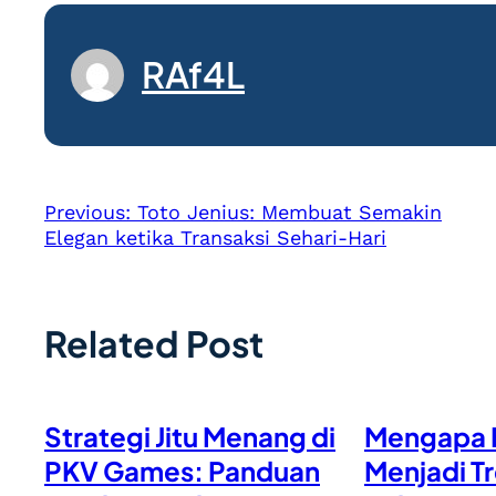
RAf4L
Previous:
Toto Jenius: Membuat Semakin
Elegan ketika Transaksi Sehari-Hari
Related Post
Strategi Jitu Menang di
Mengapa 
PKV Games: Panduan
Menjadi Tr