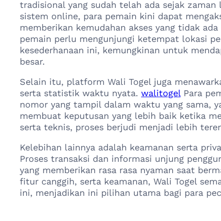
tradisional yang sudah telah ada sejak zaman 
sistem online, para pemain kini dapat mengakse
memberikan kemudahan akses yang tidak ada 
pemain perlu mengunjungi ketempat lokasi p
kesederhanaan ini, kemungkinan untuk mendap
besar.
Selain itu, platform Wali Togel juga menawarkan
serta statistik waktu nyata.
walitogel
Para pem
nomor yang tampil dalam waktu yang sama, 
membuat keputusan yang lebih baik ketika me
serta teknis, proses berjudi menjadi lebih te
Kelebihan lainnya adalah keamanan serta priva
Proses transaksi dan informasi unjung pengg
yang memberikan rasa rasa nyaman saat berm
fitur canggih, serta keamanan, Wali Togel sem
ini, menjadikan ini pilihan utama bagi para pec