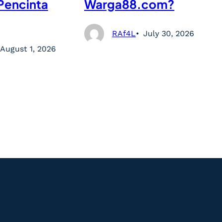
Pencinta
Warga88.com?
RAf4L
July 30, 2026
August 1, 2026