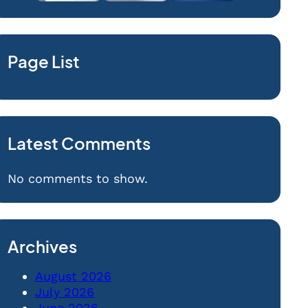
Page List
Latest Comments
No comments to show.
Archives
August 2026
July 2026
June 2026