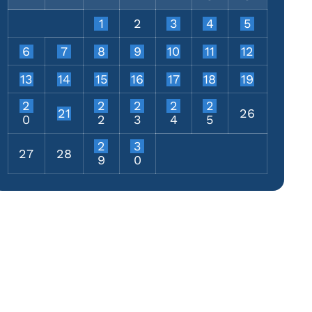
1
2
3
4
5
6
7
8
9
10
11
12
13
14
15
16
17
18
19
2
2
2
2
2
21
26
0
2
3
4
5
2
3
27
28
9
0