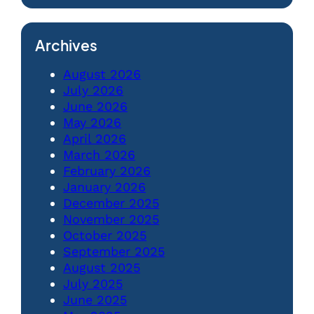
Archives
August 2026
July 2026
June 2026
May 2026
April 2026
March 2026
February 2026
January 2026
December 2025
November 2025
October 2025
September 2025
August 2025
July 2025
June 2025