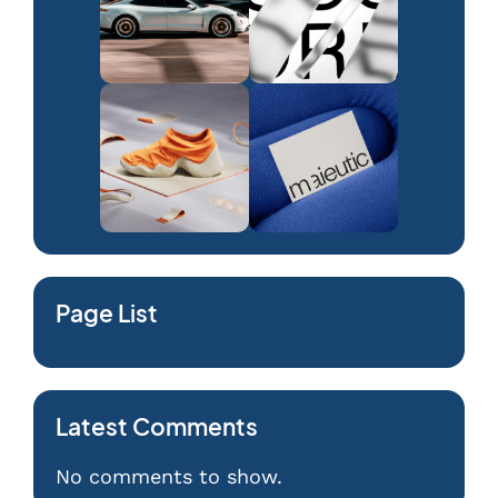
Page List
Latest Comments
No comments to show.