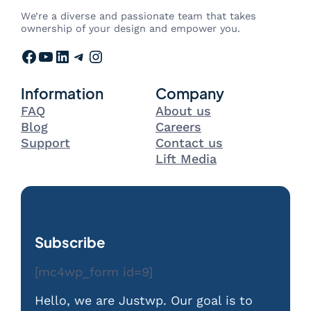
We’re a diverse and passionate team that takes
ownership of your design and empower you.
Facebook
YouTube
LinkedIn
Telegram
Instagram
Information
Company
FAQ
About us
Blog
Careers
Support
Contact us
Lift Media
Subscribe
[mc4wp_form id=9]
Hello, we are Justwp. Our goal is to