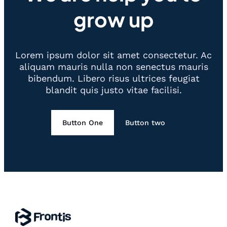
grow up
Lorem ipsum dolor sit amet consectetur. Ac
aliquam mauris nulla non senectus mauris
bibendum. Libero risus ultrices feugiat
blandit quis justo vitae facilisi.
Button One
Button two