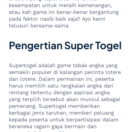
kesempatan untuk meraih kemenangan,
atau kah game ini benar-benar bergantung
pada faktor nasib baik saja? Ayo kami
telusuri bersama-sama.
Pengertian Super Togel
Supertogel adalah game tebak angka yang
semakin populer di kalangan pecinta lotere
dan lotere. Dalam permainan ini, peserta
harus memilih satu rangkaian angka dari
rentang tertentu dengan aspirasi angka
yang terpilih tersebut akan muncul sebagai
pemenang. Supertogel memberikan
berbagai jenis taruhan, memberi peluang
kepada peserta untuk berpartisipasi dalam
beraneka ragam gaya bermain dan