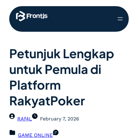
Petunjuk Lengkap
untuk Pemula di
Platform
RakyatPoker
RAf4L
February 7, 2026
GAME ONLINE