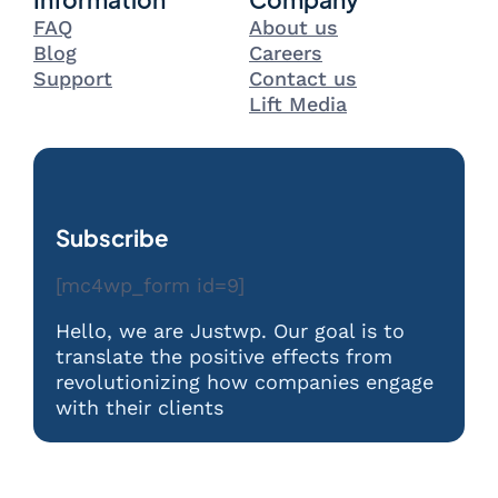
Information
Company
FAQ
About us
Blog
Careers
Support
Contact us
Lift Media
Subscribe
[mc4wp_form id=9]
Hello, we are Justwp. Our goal is to
translate the positive effects from
revolutionizing how companies engage
with their clients