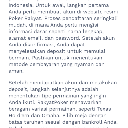
Indonesia. Untuk awal, langkah pertama
Anda perlu membuat akun di website resmi
Poker Rakyat. Proses pendaftaran seringkali
mudah, di mana Anda perlu mengisi
informasi dasar seperti nama lengkap,
alamat email, dan password. Setelah akun
Anda dikonfirmasi, Anda dapat
menyelesaikan deposit untuk memulai
bermain. Pastikan untuk menentukan
metode pembayaran yang nyaman dan
aman.
Setelah mendapatkan akun dan melakukan
deposit, langkah selanjutnya adalah
menentukan tipe permainan yang ingin
Anda ikuti. RakyatPoker menawarkan
beragam variasi permainan, seperti Texas
Hold’em dan Omaha. Pilih meja dengan
batas taruhan sesuai dengan bankroll Anda.