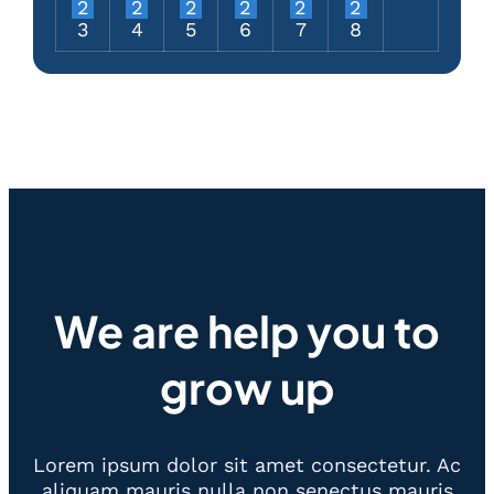
2
2
2
2
2
2
3
4
5
6
7
8
We are help you to
grow up
Lorem ipsum dolor sit amet consectetur. Ac
aliquam mauris nulla non senectus mauris