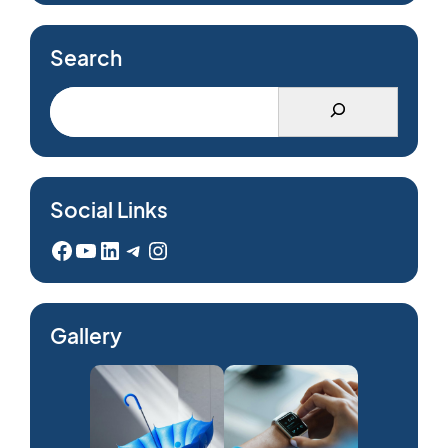
Search
Social Links
Facebook
YouTube
LinkedIn
Telegram
Instagram
Gallery