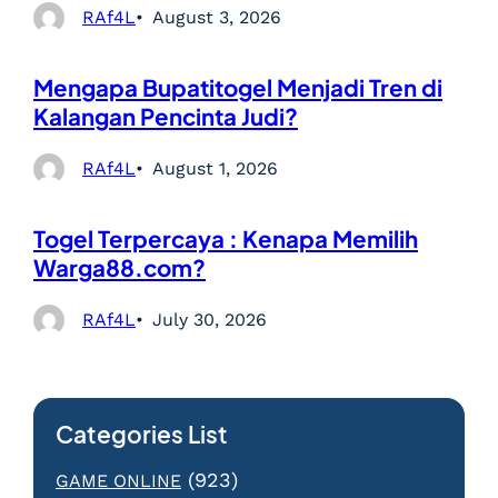
RAf4L
August 3, 2026
Mengapa Bupatitogel Menjadi Tren di
Kalangan Pencinta Judi?
RAf4L
August 1, 2026
Togel Terpercaya : Kenapa Memilih
Warga88.com?
RAf4L
July 30, 2026
Categories List
(923)
GAME ONLINE