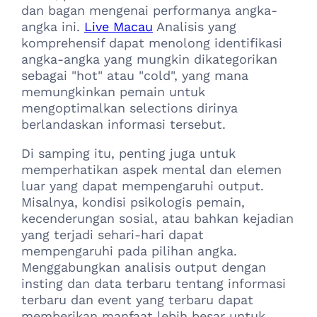
dan bagan mengenai performanya angka-
angka ini.
Live Macau
Analisis yang
komprehensif dapat menolong identifikasi
angka-angka yang mungkin dikategorikan
sebagai "hot" atau "cold", yang mana
memungkinkan pemain untuk
mengoptimalkan selections dirinya
berlandaskan informasi tersebut.
Di samping itu, penting juga untuk
memperhatikan aspek mental dan elemen
luar yang dapat mempengaruhi output.
Misalnya, kondisi psikologis pemain,
kecenderungan sosial, atau bahkan kejadian
yang terjadi sehari-hari dapat
mempengaruhi pada pilihan angka.
Menggabungkan analisis output dengan
insting dan data terbaru tentang informasi
terbaru dan event yang terbaru dapat
memberikan manfaat lebih besar untuk