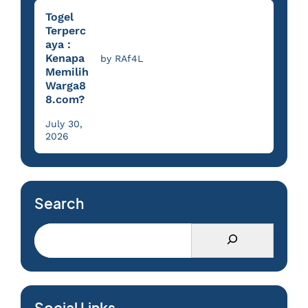
Togel
Terperc
aya :
Kenapa
by RAf4L
Memilih
Warga8
8.com?
July 30,
2026
Search
Social Links