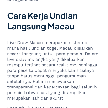
Cara Kerja Undian
Langsung Macau
Live Draw Macau merupakan sistem di
mana hasil undian togel Macau disiarkan
secara langsung untuk para pemain. Dalam
live draw ini, angka yang dikeluarkan
mampu terlihat secara real-time, sehingga
para peserta dapat menyaksikan hasilnya
tanpa harus menunggu pengumuman
setelahnya. Hal ini menawarkan
transparansi dan kepercayaan bagi seluruh
pemain bahwa hasil yang ditampilkan
merupakan sah dan akurat.
Langkah live draw umumnya