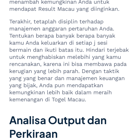
menambah kemungkinan Anda untuk
mendapat Result Macau yang diinginkan.
Terakhir, tetaplah disiplin terhadap
manajemen anggaran pertaruhan Anda.
Tentukan berapa banyak berapa banyak
kamu Anda keluarkan di setiap j sesi
bermain dan ikuti batas itu. Hindari terjebak
untuk menghabiskan melebihi yang kamu
rencanakan, karena ini bisa membawa pada
kerugian yang lebih parah. Dengan taktik
yang yang benar dan manajemen keuangan
yang bijak, Anda pun mendapatkan
kemungkinan lebih baik dalam meraih
kemenangan di Togel Macau.
Analisa Output dan
Perkiraan