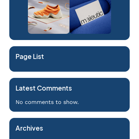
Page List
Latest Comments
No comments to show.
Archives