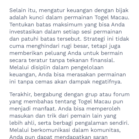
Selain itu, mengatur keuangan dengan bijak
adalah kunci dalam permainan Togel Macau.
Tentukan batas maksimum yang bisa Anda
investasikan dalam setiap sesi permainan
dan patuhi batas tersebut. Strategi ini tidak
cuma menghindari rugi besar, tetapi juga
memberikan peluang Anda untuk bermain
secara teratur tanpa tekanan finansial.
Melalui disiplin dalam pengelolaan
keuangan, Anda bisa merasakan permainan
ini tanpa cemas akan dampak negatifnya.
Terakhir, bergabung dengan grup atau forum
yang membahas tentang Togel Macau pun
menjadi manfaat. Anda bisa memperoleh
masukan dan trik dari pemain lain yang
lebih ahli, serta berbagi pengalaman sendiri.
Melalui berkomunikasi dalam komunitas,
Anda pun dapat mendapatkan saran