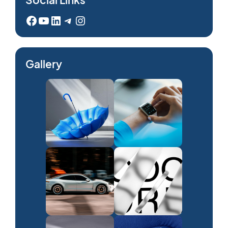
Facebook
YouTube
LinkedIn
Telegram
Instagram
Gallery