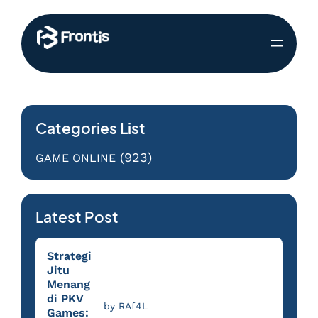
Categories List
(923)
GAME ONLINE
Latest Post
Strategi
Jitu
Menang
di PKV
by RAf4L
Games: