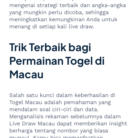
mengenai strategi terbaik dan angka-angka
yang mungkin perlu dicoba, sehingga
meningkatkan kemungkinan Anda untuk
menang di setiap kali live draw.
Trik Terbaik bagi
Permainan Togel di
Macau
Salah satu kunci dalam keberhasilan di
Togel Macau adalah pemahaman yang
mendalam soal ciri-ciri dan data.
Menganalisis rekaman sebelumnya dalam
Live Draw Macau dapat memberikan insight
berharga tentang nombor yang biasa
muncul. Kamu bisa memanfaatkan