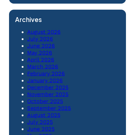
Archives
August 2026
July 2026
June 2026
May 2026
April 2026
March 2026
February 2026
January 2026
December 2025
November 2025
October 2025
September 2025
August 2025
July 2025
June 2025