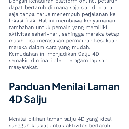
Dengan kehadiran platform online, petaruh
dapat bertaruh di mana saja dan di mana
saja tanpa harus menempuh perjalanan ke
lokasi fisik. Hal ini membawa kenyamanan
tambahan untuk pemain yang memiliki
aktivitas sehari-hari, sehingga mereka tetap
masih bisa merasakan permainan kesukaan
mereka dalam cara yang mudah.
Kemudahan ini menjadikan Salju 4D
semakin diminati oleh beragam lapisan
masyarakat.
Panduan Menilai Laman
4D Salju
Menilai pilihan laman salju 4D yang ideal
sungguh krusial untuk aktivitas bertaruh