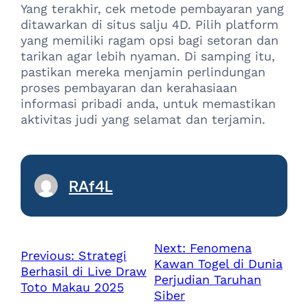
Yang terakhir, cek metode pembayaran yang
ditawarkan di situs salju 4D. Pilih platform
yang memiliki ragam opsi bagi setoran dan
tarikan agar lebih nyaman. Di samping itu,
pastikan mereka menjamin perlindungan
proses pembayaran dan kerahasiaan
informasi pribadi anda, untuk memastikan
aktivitas judi yang selamat dan terjamin.
RAf4L
Next:
Fenomena
Previous:
Strategi
Kawan Togel di Dunia
Berhasil di Live Draw
Perjudian Taruhan
Toto Makau 2025
Siber