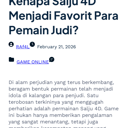
Kenapa Salju 4D
Menjadi Favorit Para
Pemain Judi?
RAf4L
February 21, 2026
GAME ONLINE
Di alam perjudian yang terus berkembang,
beragam bentuk permainan telah menjadi
idola di kalangan para penjudi. Satu
terobosan terkininya yang menggugah
perhatian adalah permainan Salju 4D. Game
ini bukan hanya memberikan pengalaman
yang sangat menantang, tetapi juga