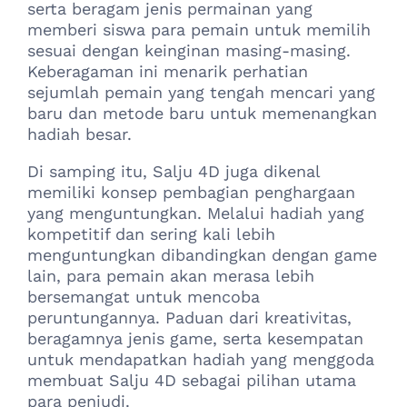
serta beragam jenis permainan yang
memberi siswa para pemain untuk memilih
sesuai dengan keinginan masing-masing.
Keberagaman ini menarik perhatian
sejumlah pemain yang tengah mencari yang
baru dan metode baru untuk memenangkan
hadiah besar.
Di samping itu, Salju 4D juga dikenal
memiliki konsep pembagian penghargaan
yang menguntungkan. Melalui hadiah yang
kompetitif dan sering kali lebih
menguntungkan dibandingkan dengan game
lain, para pemain akan merasa lebih
bersemangat untuk mencoba
peruntungannya. Paduan dari kreativitas,
beragamnya jenis game, serta kesempatan
untuk mendapatkan hadiah yang menggoda
membuat Salju 4D sebagai pilihan utama
para penjudi.