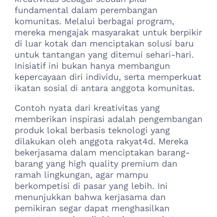
fundamental dalam perembangan
komunitas. Melalui berbagai program,
mereka mengajak masyarakat untuk berpikir
di luar kotak dan menciptakan solusi baru
untuk tantangan yang ditemui sehari-hari.
Inisiatif ini bukan hanya membangun
kepercayaan diri individu, serta memperkuat
ikatan sosial di antara anggota komunitas.
Contoh nyata dari kreativitas yang
memberikan inspirasi adalah pengembangan
produk lokal berbasis teknologi yang
dilakukan oleh anggota rakyat4d. Mereka
bekerjasama dalam menciptakan barang-
barang yang high quality premium dan
ramah lingkungan, agar mampu
berkompetisi di pasar yang lebih. Ini
menunjukkan bahwa kerjasama dan
pemikiran segar dapat menghasilkan