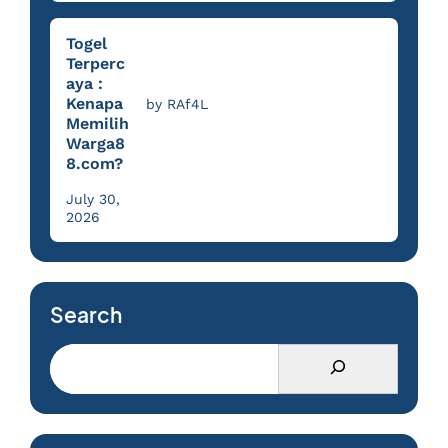
Togel
Terperc
aya :
Kenapa
by RAf4L
Memilih
Warga8
8.com?
July 30,
2026
Search