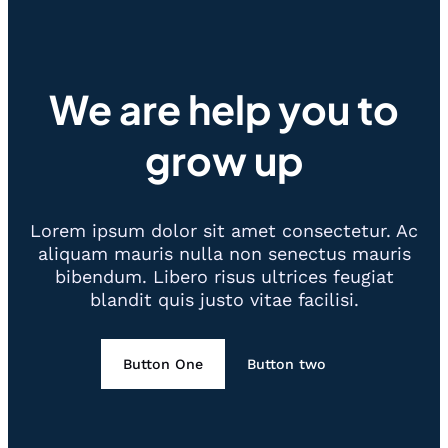
We are help you to
grow up
Lorem ipsum dolor sit amet consectetur. Ac
aliquam mauris nulla non senectus mauris
bibendum. Libero risus ultrices feugiat
blandit quis justo vitae facilisi.
Button One
Button two