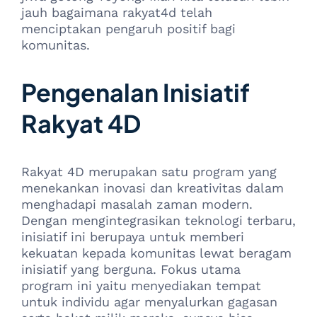
jauh bagaimana rakyat4d telah
menciptakan pengaruh positif bagi
komunitas.
Pengenalan Inisiatif
Rakyat 4D
Rakyat 4D merupakan satu program yang
menekankan inovasi dan kreativitas dalam
menghadapi masalah zaman modern.
Dengan mengintegrasikan teknologi terbaru,
inisiatif ini berupaya untuk memberi
kekuatan kepada komunitas lewat beragam
inisiatif yang berguna. Fokus utama
program ini yaitu menyediakan tempat
untuk individu agar menyalurkan gagasan