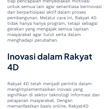
tiap pencapaian menyediakan motivasi
untuk semua lain agar senantiasa berinovasi
dan berpartisipasi aktif dalam proses
pembangunan. Melalui cara ini, Rakyat 4D
tidak hanya hanya program, tetapi sebagai
gerakan yang mengajak semua lapisan
masyarakat agar turut serta dalam
menghadapi perubahan.
Inovasi dalam Rakyat
4D
Rakyat 4D telah menjadi perintis dalam
mengimplementasikan inovasi yang
signifikan di sektor teknologi informasi dan
pelayanan masyarakat. Dengan
memanfaatkan basis online, Rakyat4D