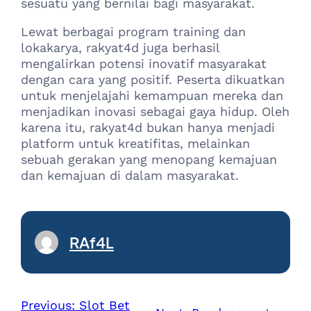
sesuatu yang bernilai bagi masyarakat.
Lewat berbagai program training dan
lokakarya, rakyat4d juga berhasil
mengalirkan potensi inovatif masyarakat
dengan cara yang positif. Peserta dikuatkan
untuk menjelajahi kemampuan mereka dan
menjadikan inovasi sebagai gaya hidup. Oleh
karena itu, rakyat4d bukan hanya menjadi
platform untuk kreatifitas, melainkan
sebuah gerakan yang menopang kemajuan
dan kemajuan di dalam masyarakat.
RAf4L
Previous:
Slot Bet