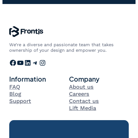
We’re a diverse and passionate team that takes
ownership of your design and empower you.
Facebook
YouTube
LinkedIn
Telegram
Instagram
Information
Company
FAQ
About us
Blog
Careers
Support
Contact us
Lift Media