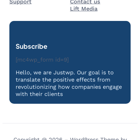
Support
Contact us
Lift Media
Subscribe
[mc4wp_form id=9]
Hello, we are Justwp. Our goal is to
translate the positive effects from
revolutionizing how companies engage
with their clients
Copyright @ 2026 – WordPress Theme by