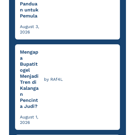
Pandua
n untuk
Pemula
August 3,
2026
Mengap
a
Bupatit
ogel
Menjadi
by RAf4L
Tren di
Kalanga
n
Pencint
a Judi?
August 1,
2026