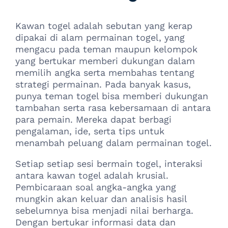
Kawan togel adalah sebutan yang kerap
dipakai di alam permainan togel, yang
mengacu pada teman maupun kelompok
yang bertukar memberi dukungan dalam
memilih angka serta membahas tentang
strategi permainan. Pada banyak kasus,
punya teman togel bisa memberi dukungan
tambahan serta rasa kebersamaan di antara
para pemain. Mereka dapat berbagi
pengalaman, ide, serta tips untuk
menambah peluang dalam permainan togel.
Setiap setiap sesi bermain togel, interaksi
antara kawan togel adalah krusial.
Pembicaraan soal angka-angka yang
mungkin akan keluar dan analisis hasil
sebelumnya bisa menjadi nilai berharga.
Dengan bertukar informasi data dan