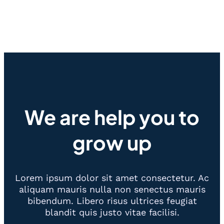
We are help you to
grow up
Lorem ipsum dolor sit amet consectetur. Ac
aliquam mauris nulla non senectus mauris
bibendum. Libero risus ultrices feugiat
blandit quis justo vitae facilisi.