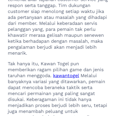
respon serta tanggap. Tim dukungan
customer siap menolong setiap waktu jika
ada pertanyaan atau masalah yang dihadapi
dari member. Melalui keberadaan servis
pelanggan yang, para pemain tak perlu
khawatir merasa gelisah maupun senewen
ketika berhadapan dengan masalah, maka
pengalaman berjudi akan menjadi lebih
menarik.
Tak hanya itu, Kawan Togel pun
memberikan ragam pilihan game dan jenis
taruhan menggoda.
kawantogel
Melalui
banyaknya variasi yang ditawarkan, pemain
dapat mencoba beraneka taktik serta
mencari permainan yang paling sangat
disukai. Keberagaman ini tidak hanya
menjadikan proses berjudi lebih seru, tetapi
juga menambah peluang untuk