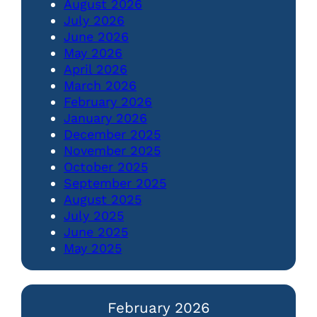
August 2026
July 2026
June 2026
May 2026
April 2026
March 2026
February 2026
January 2026
December 2025
November 2025
October 2025
September 2025
August 2025
July 2025
June 2025
May 2025
February 2026