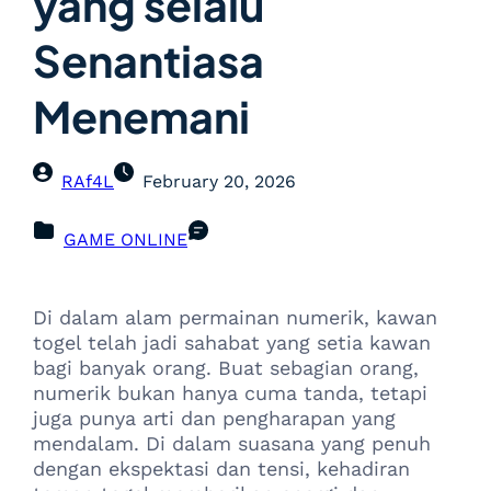
yang selalu
Senantiasa
Menemani
RAf4L
February 20, 2026
GAME ONLINE
Di dalam alam permainan numerik, kawan
togel telah jadi sahabat yang setia kawan
bagi banyak orang. Buat sebagian orang,
numerik bukan hanya cuma tanda, tetapi
juga punya arti dan pengharapan yang
mendalam. Di dalam suasana yang penuh
dengan ekspektasi dan tensi, kehadiran