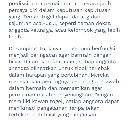
prediksi, para pemain dapat merasa jauh
percaya diri dalam keputusan keputusan
yang. Teman togel dapat datang dari
sejumlah asal-usul, seperti teman dekat,
anggota keluarga, atau kelompok yang lebih
lebih.
Di samping itu, kawan togel pun berfungsi
menjadi peringatan agar bermain dengan
bijak. Dalam komunitas ini, setiap anggota
anggota diingatkan untuk tidak terjebak
dalam harapan yang berlebihan. Mereka
menekankan pentingnya bertanggung jawab
dalam bermain dan memastikan agar
permainan masih menyenangkan. Dengan
memiliki kawan togel, setiap anggota dapat
menikmati pengalaman tanpa tekan
tertekan oleh hasil yang diinginkan.