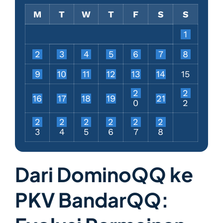
M
T
W
T
F
S
S
1
2
3
4
5
6
7
8
9
10
11
12
13
14
15
2
2
16
17
18
19
21
0
2
2
2
2
2
2
2
3
4
5
6
7
8
Dari DominoQQ ke
PKV BandarQQ: