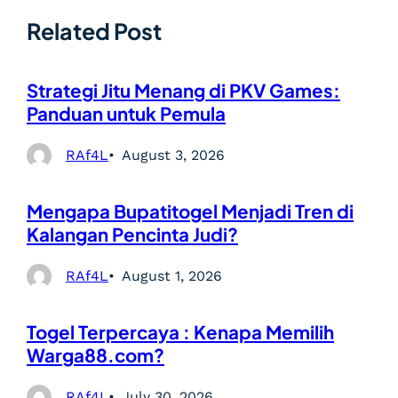
Related Post
Strategi Jitu Menang di PKV Games:
Panduan untuk Pemula
RAf4L
August 3, 2026
Mengapa Bupatitogel Menjadi Tren di
Kalangan Pencinta Judi?
RAf4L
August 1, 2026
Togel Terpercaya : Kenapa Memilih
Warga88.com?
RAf4L
July 30, 2026