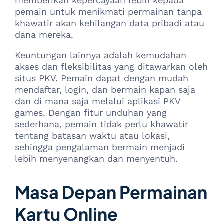
memberikan kepercayaan lebih kepada
pemain untuk menikmati permainan tanpa
khawatir akan kehilangan data pribadi atau
dana mereka.
Keuntungan lainnya adalah kemudahan
akses dan fleksibilitas yang ditawarkan oleh
situs PKV. Pemain dapat dengan mudah
mendaftar, login, dan bermain kapan saja
dan di mana saja melalui aplikasi PKV
games. Dengan fitur unduhan yang
sederhana, pemain tidak perlu khawatir
tentang batasan waktu atau lokasi,
sehingga pengalaman bermain menjadi
lebih menyenangkan dan menyentuh.
Masa Depan Permainan
Kartu Online