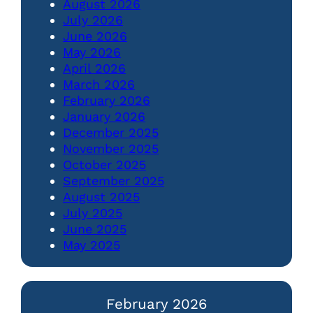
August 2026
July 2026
June 2026
May 2026
April 2026
March 2026
February 2026
January 2026
December 2025
November 2025
October 2025
September 2025
August 2025
July 2025
June 2025
May 2025
February 2026