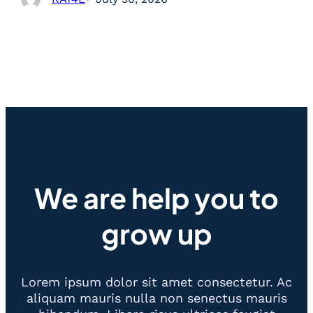
We are help you to
grow up
Lorem ipsum dolor sit amet consectetur. Ac
aliquam mauris nulla non senectus mauris