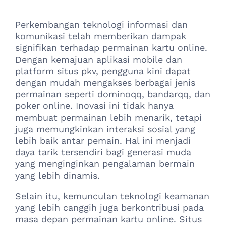
Perkembangan teknologi informasi dan
komunikasi telah memberikan dampak
signifikan terhadap permainan kartu online.
Dengan kemajuan aplikasi mobile dan
platform situs pkv, pengguna kini dapat
dengan mudah mengakses berbagai jenis
permainan seperti dominoqq, bandarqq, dan
poker online. Inovasi ini tidak hanya
membuat permainan lebih menarik, tetapi
juga memungkinkan interaksi sosial yang
lebih baik antar pemain. Hal ini menjadi
daya tarik tersendiri bagi generasi muda
yang menginginkan pengalaman bermain
yang lebih dinamis.
Selain itu, kemunculan teknologi keamanan
yang lebih canggih juga berkontribusi pada
masa depan permainan kartu online. Situs