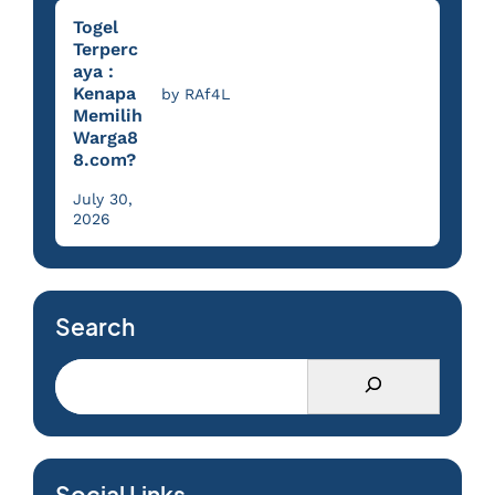
Togel
Terperc
aya :
Kenapa
by RAf4L
Memilih
Warga8
8.com?
July 30,
2026
Search
Social Links