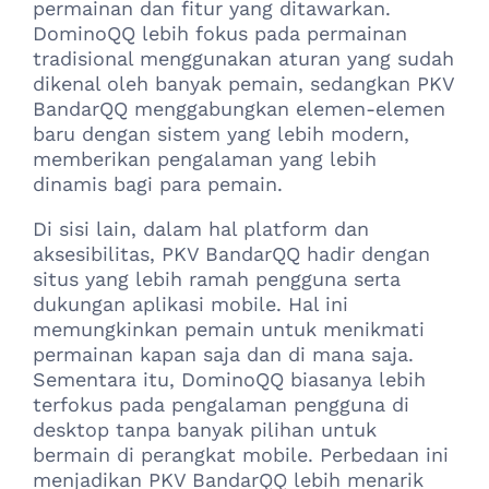
permainan dan fitur yang ditawarkan.
DominoQQ lebih fokus pada permainan
tradisional menggunakan aturan yang sudah
dikenal oleh banyak pemain, sedangkan PKV
BandarQQ menggabungkan elemen-elemen
baru dengan sistem yang lebih modern,
memberikan pengalaman yang lebih
dinamis bagi para pemain.
Di sisi lain, dalam hal platform dan
aksesibilitas, PKV BandarQQ hadir dengan
situs yang lebih ramah pengguna serta
dukungan aplikasi mobile. Hal ini
memungkinkan pemain untuk menikmati
permainan kapan saja dan di mana saja.
Sementara itu, DominoQQ biasanya lebih
terfokus pada pengalaman pengguna di
desktop tanpa banyak pilihan untuk
bermain di perangkat mobile. Perbedaan ini
menjadikan PKV BandarQQ lebih menarik