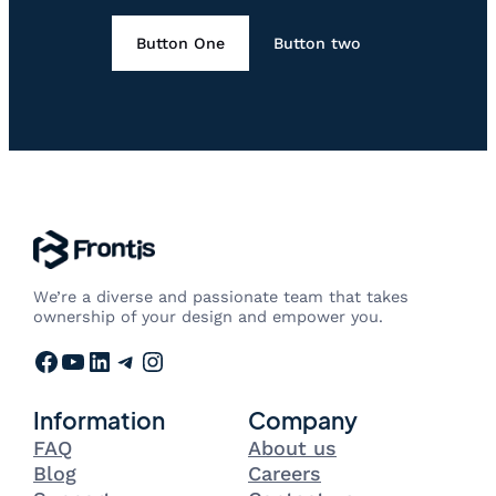
Button One
Button two
We’re a diverse and passionate team that takes
ownership of your design and empower you.
Facebook
YouTube
LinkedIn
Telegram
Instagram
Information
Company
FAQ
About us
Blog
Careers