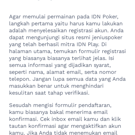
Agar memulai permainan pada IDN Poker,
langkah pertama yaitu harus kamu lakukan
adalah menyelesaikan registrasi akun. Anda
dapat mengunjungi situs resmi jeniuspoker
yang telah berhasil mitra IDN Play. Di
halaman utama, temukan formulir registrasi
yang biasanya biasanya terlihat jelas. Isi
semua informasi yang dijadikan syarat,
seperti nama, alamat email, serta nomor
telepon. Jangan lupa semua data yang Anda
masukkan benar untuk menghindari
kesulitan saat tahap verifikasi.
Sesudah mengisi formulir pendaftaran,
kamu biasanya bakal menerima email
konfirmasi. Cek inbox email kamu dan klik
tautan konfirmasi agar mengaktifkan akun
kamu. Jika Anda tidak menemukan email