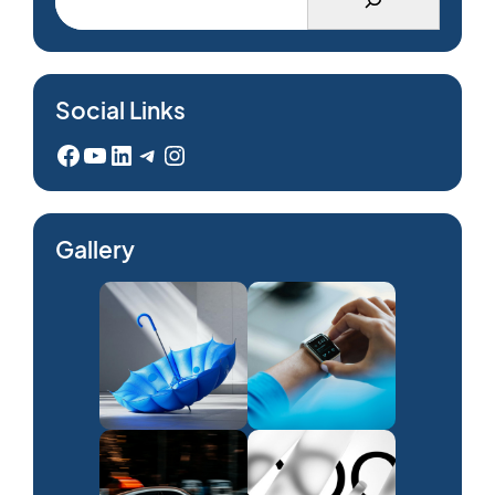
Social Links
Facebook
YouTube
LinkedIn
Telegram
Instagram
Gallery