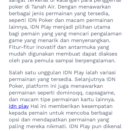
poker di Tanah Air. Dengan menawarkan
berbagai jenis permainan yang tersedia,
seperti IDN Poker dan macam permainan
lainnya, IDN Play menjadi pilihan utama
bagi pemain yang yang mencari pengalaman
game yang menarik dan menyenangkan.
Fitur-fitur inovatif dan antarmuka yang
mudah digunakan membuat dapat diakses
oleh para pemula sampai berpengalaman.
Salah satu unggulan IDN Play ialah variasi
permainan yang tersedia. Selanjutnya IDN
Poker, platform ini juga menawarkan
permainan seperti dominoqq, capsagame,
dan macam tipe permainan kartu lainnya.
idn play
Hal ini memberikan kesempatan
kepada pemain untuk mencoba berbagai
opsi dan mendapatkan permainan yang
paling mereka nikmati. IDN Play pun dikenal