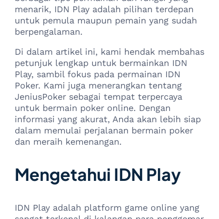
menarik, IDN Play adalah pilihan terdepan
untuk pemula maupun pemain yang sudah
berpengalaman.
Di dalam artikel ini, kami hendak membahas
petunjuk lengkap untuk bermainkan IDN
Play, sambil fokus pada permainan IDN
Poker. Kami juga menerangkan tentang
JeniusPoker sebagai tempat terpercaya
untuk bermain poker online. Dengan
informasi yang akurat, Anda akan lebih siap
dalam memulai perjalanan bermain poker
dan meraih kemenangan.
Mengetahui IDN Play
IDN Play adalah platform game online yang
sangat terkenal di kalangan para penggemar