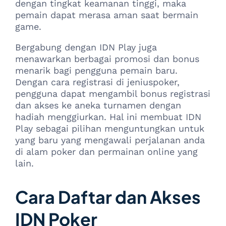
dengan tingkat keamanan tinggi, maka
pemain dapat merasa aman saat bermain
game.
Bergabung dengan IDN Play juga
menawarkan berbagai promosi dan bonus
menarik bagi pengguna pemain baru.
Dengan cara registrasi di jeniuspoker,
pengguna dapat mengambil bonus registrasi
dan akses ke aneka turnamen dengan
hadiah menggiurkan. Hal ini membuat IDN
Play sebagai pilihan menguntungkan untuk
yang baru yang mengawali perjalanan anda
di alam poker dan permainan online yang
lain.
Cara Daftar dan Akses
IDN Poker