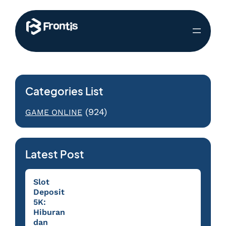
Categories List
(924)
GAME ONLINE
Latest Post
Slot
Deposit
5K:
Hiburan
dan