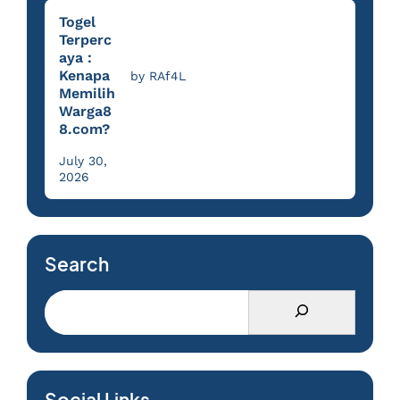
Togel
Terperc
aya :
Kenapa
by RAf4L
Memilih
Warga8
8.com?
July 30,
2026
Search
Social Links