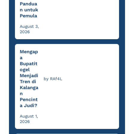
Pandua
n untuk
Pemula
August 3,
2026
Mengap
a
Bupatit
ogel
Menjadi
by RAf4L
Tren di
Kalanga
n
Pencint
a Judi?
August 1,
2026