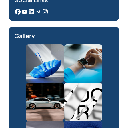
Facebook
YouTube
LinkedIn
Telegram
Instagram
Gallery