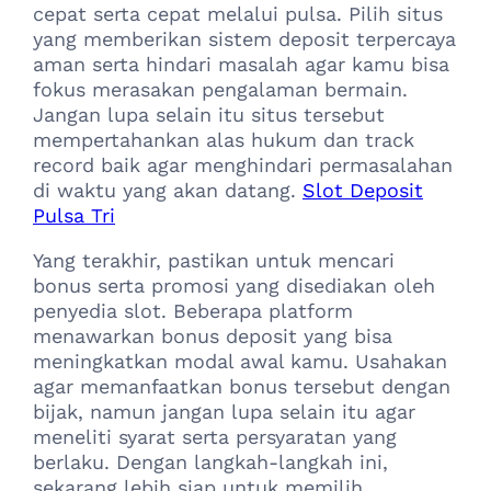
cepat serta cepat melalui pulsa. Pilih situs
yang memberikan sistem deposit terpercaya
aman serta hindari masalah agar kamu bisa
fokus merasakan pengalaman bermain.
Jangan lupa selain itu situs tersebut
mempertahankan alas hukum dan track
record baik agar menghindari permasalahan
di waktu yang akan datang.
Slot Deposit
Pulsa Tri
Yang terakhir, pastikan untuk mencari
bonus serta promosi yang disediakan oleh
penyedia slot. Beberapa platform
menawarkan bonus deposit yang bisa
meningkatkan modal awal kamu. Usahakan
agar memanfaatkan bonus tersebut dengan
bijak, namun jangan lupa selain itu agar
meneliti syarat serta persyaratan yang
berlaku. Dengan langkah-langkah ini,
sekarang lebih siap untuk memilih