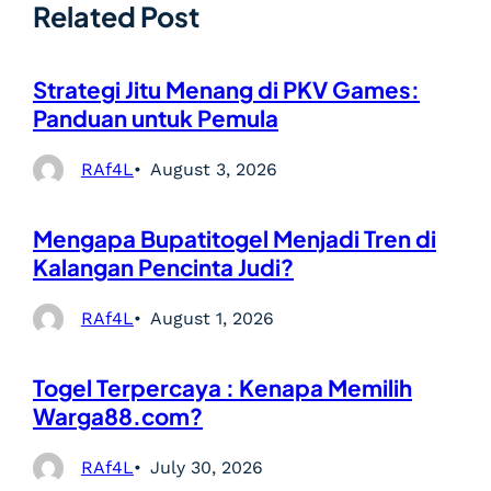
Related Post
Strategi Jitu Menang di PKV Games:
Panduan untuk Pemula
RAf4L
August 3, 2026
Mengapa Bupatitogel Menjadi Tren di
Kalangan Pencinta Judi?
RAf4L
August 1, 2026
Togel Terpercaya : Kenapa Memilih
Warga88.com?
RAf4L
July 30, 2026