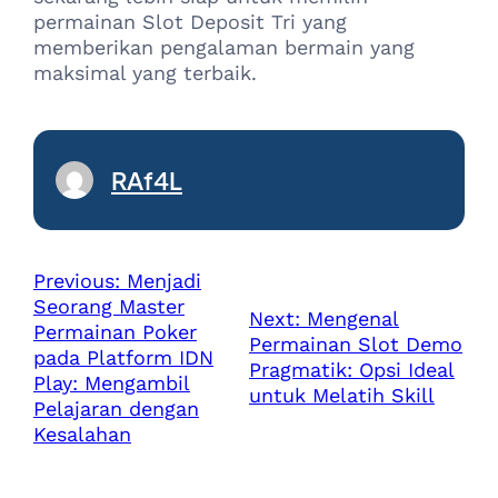
permainan Slot Deposit Tri yang
memberikan pengalaman bermain yang
maksimal yang terbaik.
RAf4L
Previous:
Menjadi
Seorang Master
Next:
Mengenal
Permainan Poker
Permainan Slot Demo
pada Platform IDN
Pragmatik: Opsi Ideal
Play: Mengambil
untuk Melatih Skill
Pelajaran dengan
Kesalahan