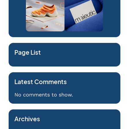
Page List
Latest Comments
No comments to show.
Archives