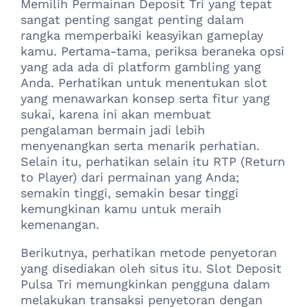
Memilih Permainan Deposit Tri yang tepat
sangat penting sangat penting dalam
rangka memperbaiki keasyikan gameplay
kamu. Pertama-tama, periksa beraneka opsi
yang ada ada di platform gambling yang
Anda. Perhatikan untuk menentukan slot
yang menawarkan konsep serta fitur yang
sukai, karena ini akan membuat
pengalaman bermain jadi lebih
menyenangkan serta menarik perhatian.
Selain itu, perhatikan selain itu RTP (Return
to Player) dari permainan yang Anda;
semakin tinggi, semakin besar tinggi
kemungkinan kamu untuk meraih
kemenangan.
Berikutnya, perhatikan metode penyetoran
yang disediakan oleh situs itu. Slot Deposit
Pulsa Tri memungkinkan pengguna dalam
melakukan transaksi penyetoran dengan