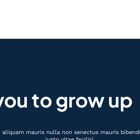
you to grow up
aliquam mauris nulla non senectus mauris bibendum
justo vitae facilisi.