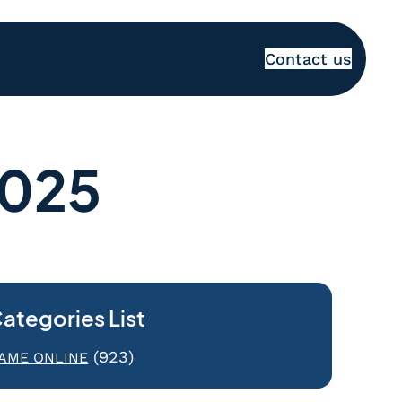
Contact us
2025
ategories List
(923)
AME ONLINE