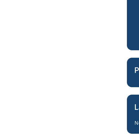
P
L
N