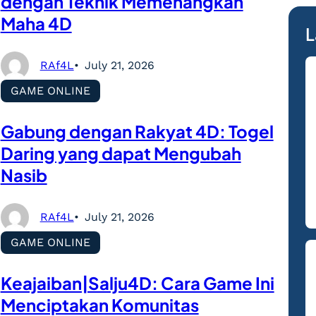
dengan Teknik Memenangkan
Maha 4D
L
RAf4L
July 21, 2026
GAME ONLINE
Gabung dengan Rakyat 4D: Togel
Daring yang dapat Mengubah
Nasib
RAf4L
July 21, 2026
GAME ONLINE
Keajaiban|Salju4D: Cara Game Ini
Menciptakan Komunitas