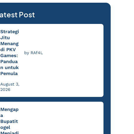
atest Post
Strategi
Jitu
Menang
di PKV
by RAf4L
Games:
Pandua
n untuk
Pemula
August 3,
2026
Mengap
a
Bupatit
ogel
Menjadi