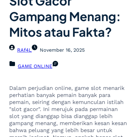
Slot Gacor
Gampang Menang:
Mitos atau Fakta?
RAf4L
November 16, 2025
GAME ONLINE
Dalam perjudian online, game slot menarik
perhatian banyak pemain banyak para
pemain, seiring dengan kemunculan istilah
"slot gacor". Ini merujuk pada permainan
slot yang dianggap bisa dianggap lebih
gampang menang, memberikan kesan kesan
bahwa peluang yang lebih besar untuk