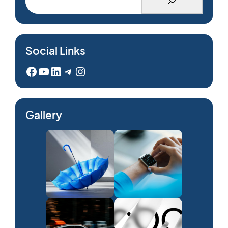
Social Links
Facebook
YouTube
LinkedIn
Telegram
Instagram
Gallery