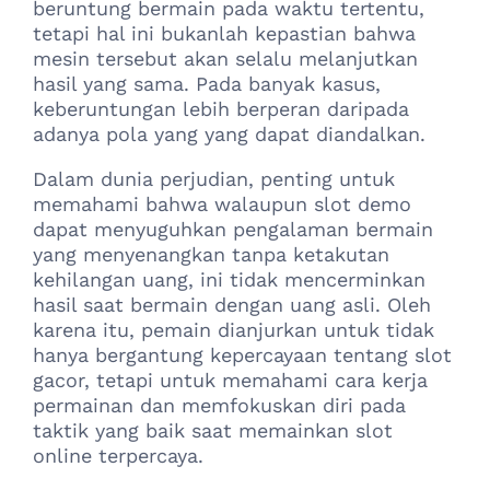
beruntung bermain pada waktu tertentu,
tetapi hal ini bukanlah kepastian bahwa
mesin tersebut akan selalu melanjutkan
hasil yang sama. Pada banyak kasus,
keberuntungan lebih berperan daripada
adanya pola yang yang dapat diandalkan.
Dalam dunia perjudian, penting untuk
memahami bahwa walaupun slot demo
dapat menyuguhkan pengalaman bermain
yang menyenangkan tanpa ketakutan
kehilangan uang, ini tidak mencerminkan
hasil saat bermain dengan uang asli. Oleh
karena itu, pemain dianjurkan untuk tidak
hanya bergantung kepercayaan tentang slot
gacor, tetapi untuk memahami cara kerja
permainan dan memfokuskan diri pada
taktik yang baik saat memainkan slot
online terpercaya.