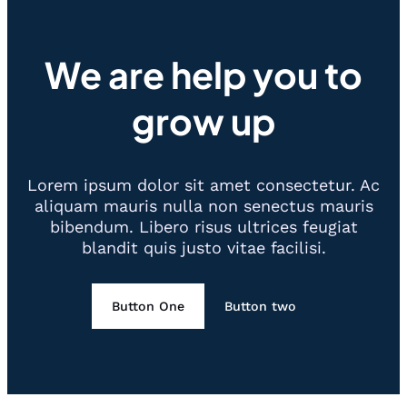
We are help you to
grow up
Lorem ipsum dolor sit amet consectetur. Ac
aliquam mauris nulla non senectus mauris
bibendum. Libero risus ultrices feugiat
blandit quis justo vitae facilisi.
Button One
Button two