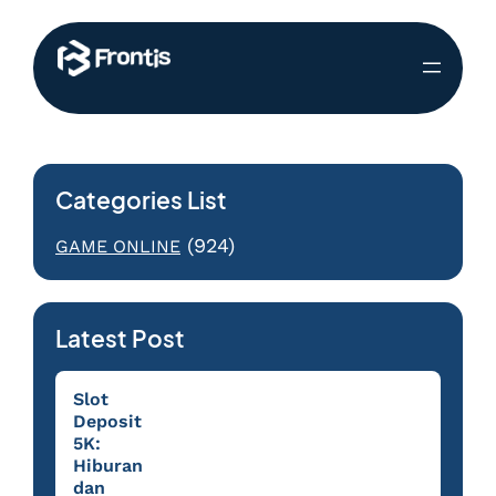
Categories List
(924)
GAME ONLINE
Latest Post
Slot
Deposit
5K:
Hiburan
dan