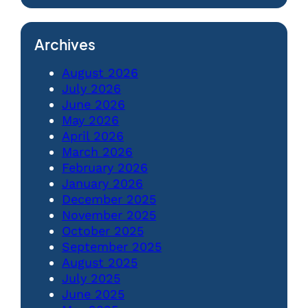
Archives
August 2026
July 2026
June 2026
May 2026
April 2026
March 2026
February 2026
January 2026
December 2025
November 2025
October 2025
September 2025
August 2025
July 2025
June 2025