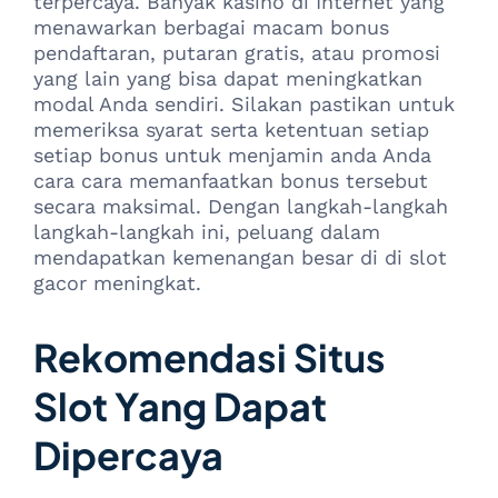
terpercaya. Banyak kasino di Internet yang
menawarkan berbagai macam bonus
pendaftaran, putaran gratis, atau promosi
yang lain yang bisa dapat meningkatkan
modal Anda sendiri. Silakan pastikan untuk
memeriksa syarat serta ketentuan setiap
setiap bonus untuk menjamin anda Anda
cara cara memanfaatkan bonus tersebut
secara maksimal. Dengan langkah-langkah
langkah-langkah ini, peluang dalam
mendapatkan kemenangan besar di di slot
gacor meningkat.
Rekomendasi Situs
Slot Yang Dapat
Dipercaya