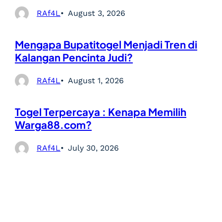
RAf4L
August 3, 2026
Mengapa Bupatitogel Menjadi Tren di
Kalangan Pencinta Judi?
RAf4L
August 1, 2026
Togel Terpercaya : Kenapa Memilih
Warga88.com?
RAf4L
July 30, 2026