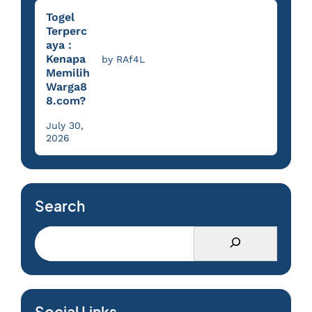
Togel
Terperc
aya :
Kenapa
by RAf4L
Memilih
Warga8
8.com?
July 30,
2026
Search
Social Links