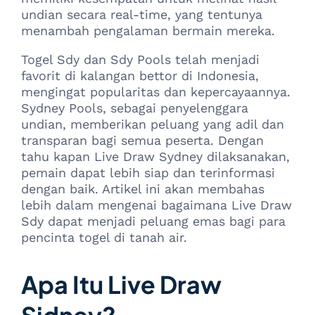
undian secara real-time, yang tentunya
menambah pengalaman bermain mereka.
Togel Sdy dan Sdy Pools telah menjadi
favorit di kalangan bettor di Indonesia,
mengingat popularitas dan kepercayaannya.
Sydney Pools, sebagai penyelenggara
undian, memberikan peluang yang adil dan
transparan bagi semua peserta. Dengan
tahu kapan Live Draw Sydney dilaksanakan,
pemain dapat lebih siap dan terinformasi
dengan baik. Artikel ini akan membahas
lebih dalam mengenai bagaimana Live Draw
Sdy dapat menjadi peluang emas bagi para
pencinta togel di tanah air.
Apa Itu Live Draw