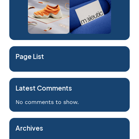
Page List
Latest Comments
No comments to show.
Archives