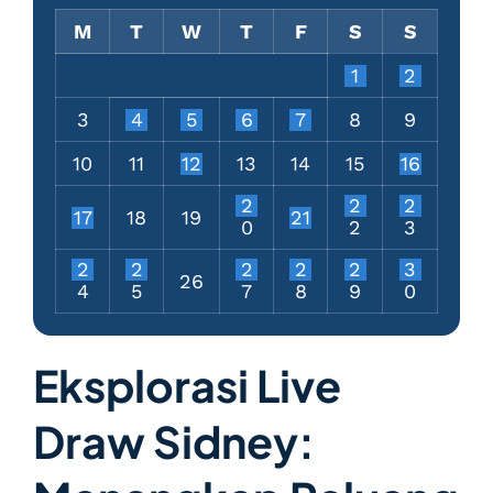
M
T
W
T
F
S
S
1
2
3
4
5
6
7
8
9
10
11
12
13
14
15
16
2
2
2
17
18
19
21
0
2
3
2
2
2
2
2
3
26
4
5
7
8
9
0
Eksplorasi Live
Draw Sidney: