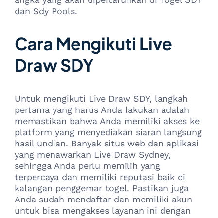
dan Sdy Pools.
Cara Mengikuti Live
Draw SDY
Untuk mengikuti Live Draw SDY, langkah
pertama yang harus Anda lakukan adalah
memastikan bahwa Anda memiliki akses ke
platform yang menyediakan siaran langsung
hasil undian. Banyak situs web dan aplikasi
yang menawarkan Live Draw Sydney,
sehingga Anda perlu memilih yang
terpercaya dan memiliki reputasi baik di
kalangan penggemar togel. Pastikan juga
Anda sudah mendaftar dan memiliki akun
untuk bisa mengakses layanan ini dengan