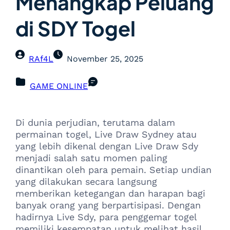
Menangkap Peluang
di SDY Togel
RAf4L
November 25, 2025
GAME ONLINE
Di dunia perjudian, terutama dalam
permainan togel, Live Draw Sydney atau
yang lebih dikenal dengan Live Draw Sdy
menjadi salah satu momen paling
dinantikan oleh para pemain. Setiap undian
yang dilakukan secara langsung
memberikan ketegangan dan harapan bagi
banyak orang yang berpartisipasi. Dengan
hadirnya Live Sdy, para penggemar togel
memiliki kesempatan untuk melihat hasil