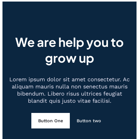
We are help you to
grow up
Lorem ipsum dolor sit amet consectetur. Ac
aliquam mauris nulla non senectus mauris
bibendum. Libero risus ultrices feugiat
blandit quis justo vitae facilisi.
Button One
Button two