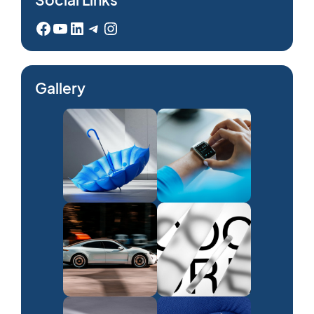
Facebook
YouTube
LinkedIn
Telegram
Instagram
Gallery