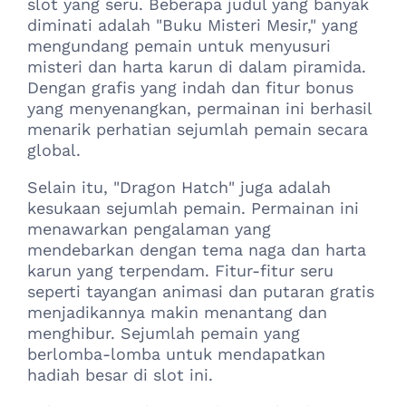
slot yang seru. Beberapa judul yang banyak
diminati adalah "Buku Misteri Mesir," yang
mengundang pemain untuk menyusuri
misteri dan harta karun di dalam piramida.
Dengan grafis yang indah dan fitur bonus
yang menyenangkan, permainan ini berhasil
menarik perhatian sejumlah pemain secara
global.
Selain itu, "Dragon Hatch" juga adalah
kesukaan sejumlah pemain. Permainan ini
menawarkan pengalaman yang
mendebarkan dengan tema naga dan harta
karun yang terpendam. Fitur-fitur seru
seperti tayangan animasi dan putaran gratis
menjadikannya makin menantang dan
menghibur. Sejumlah pemain yang
berlomba-lomba untuk mendapatkan
hadiah besar di slot ini.