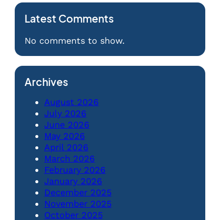
Latest Comments
No comments to show.
Archives
August 2026
July 2026
June 2026
May 2026
April 2026
March 2026
February 2026
January 2026
December 2025
November 2025
October 2025