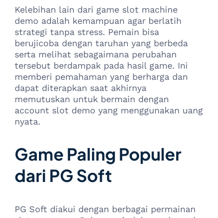
Kelebihan lain dari game slot machine
demo adalah kemampuan agar berlatih
strategi tanpa stress. Pemain bisa
berujicoba dengan taruhan yang berbeda
serta melihat sebagaimana perubahan
tersebut berdampak pada hasil game. Ini
memberi pemahaman yang berharga dan
dapat diterapkan saat akhirnya
memutuskan untuk bermain dengan
account slot demo yang menggunakan uang
nyata.
Game Paling Populer
dari PG Soft
PG Soft diakui dengan berbagai permainan