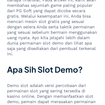
membahas sejumlah game paling populer
dari PG Soft yang dapat dicoba secara
gratis. Melalui kesempatan ini, Anda bisa
mencari mesin slot gratis yang sesuai
dengan selera Anda serta taktik permainan
yang sesuai sebelum bermain menggunakan
uang nyata. Ayo kita jelajahi lebih dalam
dunia permainan slot demo dan lihat apa
saja yang disediakan dari pembuat terkenal
ini.
Apa Sih Slot Demo?
Demo slot adalah versi percobaan dari
permainan slot yang sering tersedia di
kasino online. Dengan memanfaatkan slot
demo, pemain dapat merasakan permainan