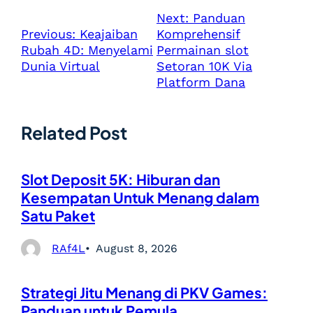
Next:
Panduan
Previous:
Keajaiban
Komprehensif
Rubah 4D: Menyelami
Permainan slot
Dunia Virtual
Setoran 10K Via
Platform Dana
Related Post
Slot Deposit 5K: Hiburan dan
Kesempatan Untuk Menang dalam
Satu Paket
RAf4L
August 8, 2026
Strategi Jitu Menang di PKV Games:
Panduan untuk Pemula