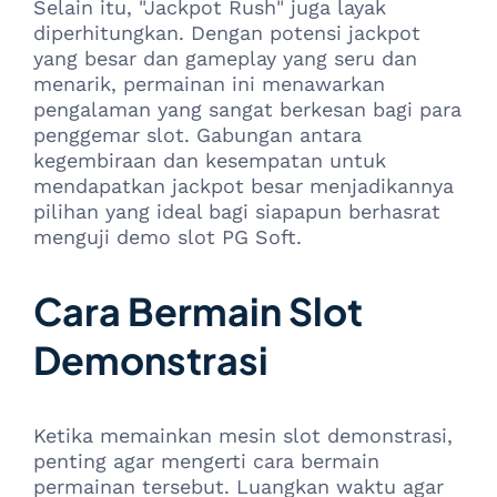
Selain itu, "Jackpot Rush" juga layak
diperhitungkan. Dengan potensi jackpot
yang besar dan gameplay yang seru dan
menarik, permainan ini menawarkan
pengalaman yang sangat berkesan bagi para
penggemar slot. Gabungan antara
kegembiraan dan kesempatan untuk
mendapatkan jackpot besar menjadikannya
pilihan yang ideal bagi siapapun berhasrat
menguji demo slot PG Soft.
Cara Bermain Slot
Demonstrasi
Ketika memainkan mesin slot demonstrasi,
penting agar mengerti cara bermain
permainan tersebut. Luangkan waktu agar