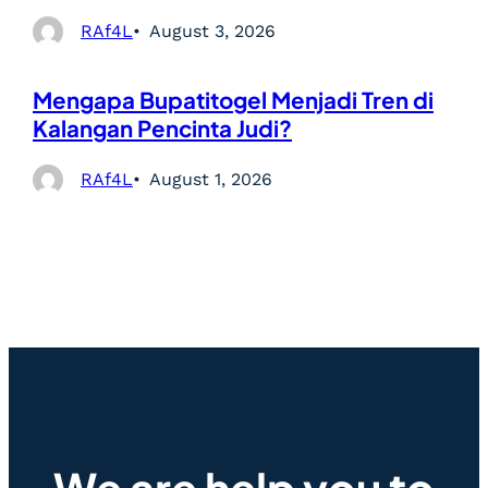
RAf4L
August 3, 2026
Mengapa Bupatitogel Menjadi Tren di
Kalangan Pencinta Judi?
RAf4L
August 1, 2026