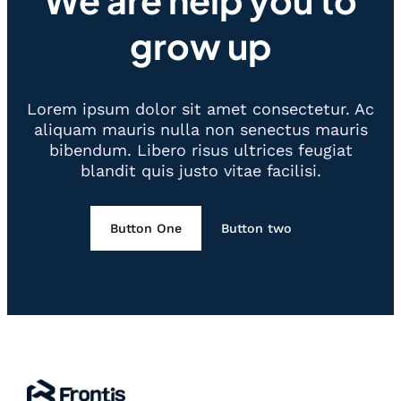
We are help you to
grow up
Lorem ipsum dolor sit amet consectetur. Ac
aliquam mauris nulla non senectus mauris
bibendum. Libero risus ultrices feugiat
blandit quis justo vitae facilisi.
Button One
Button two