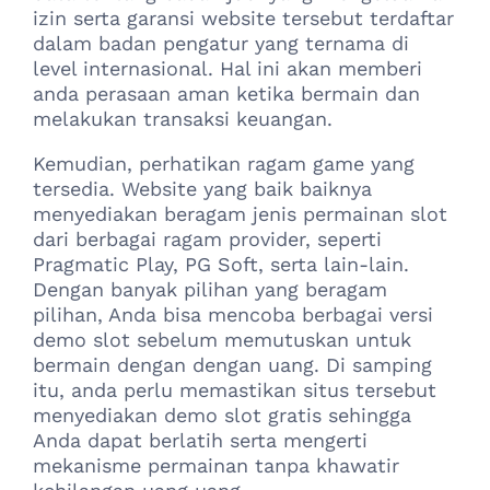
izin serta garansi website tersebut terdaftar
dalam badan pengatur yang ternama di
level internasional. Hal ini akan memberi
anda perasaan aman ketika bermain dan
melakukan transaksi keuangan.
Kemudian, perhatikan ragam game yang
tersedia. Website yang baik baiknya
menyediakan beragam jenis permainan slot
dari berbagai ragam provider, seperti
Pragmatic Play, PG Soft, serta lain-lain.
Dengan banyak pilihan yang beragam
pilihan, Anda bisa mencoba berbagai versi
demo slot sebelum memutuskan untuk
bermain dengan dengan uang. Di samping
itu, anda perlu memastikan situs tersebut
menyediakan demo slot gratis sehingga
Anda dapat berlatih serta mengerti
mekanisme permainan tanpa khawatir