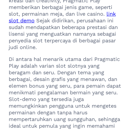
kreasi dan creativity, Pragmatic Play
memberikan berbagai jenis game, seperti
slot, permainan meja, dan live casino.
link
slot demo
Sejak didirikan, perusahaan ini
sudah mendapatkan beberapa prestasi dan
lisensi yang menguatkan namanya sebagai
penyedia slot terpercaya di berbagai pasar
judi online.
Di antara hal menarik utama dari Pragmatic
Play adalah varian slot slotnya yang
beragam dan seru. Dengan tema yang
berbagai, desain grafis yang menawan, dan
elemen bonus yang seru, para pemain dapat
menikmati pengalaman bermain yang seru.
Slot-demo yang tersedia juga
memungkinkan pengguna untuk mengetes
permainan dengan tanpa harus
mempertaruhkan uang sungguhan, sehingga
ideal untuk pemula yang ingin memahami