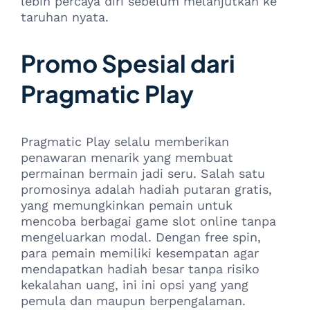
lebih percaya diri sebelum melanjutkan ke
taruhan nyata.
Promo Spesial dari
Pragmatic Play
Pragmatic Play selalu memberikan
penawaran menarik yang membuat
permainan bermain jadi seru. Salah satu
promosinya adalah hadiah putaran gratis,
yang memungkinkan pemain untuk
mencoba berbagai game slot online tanpa
mengeluarkan modal. Dengan free spin,
para pemain memiliki kesempatan agar
mendapatkan hadiah besar tanpa risiko
kekalahan uang, ini ini opsi yang yang
pemula dan maupun berpengalaman.