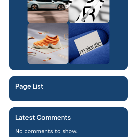
Page List
Latest Comments
No comments to show.