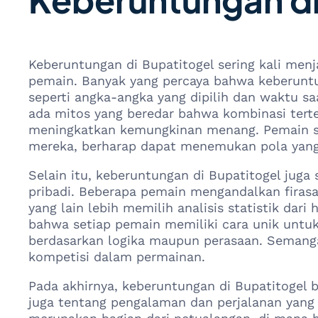
Keberuntungan di Bupatitogel sering kali men
pemain. Banyak yang percaya bahwa keberuntun
seperti angka-angka yang dipilih dan waktu s
ada mitos yang beredar bahwa kombinasi tert
meningkatkan kemungkinan menang. Pemain ser
mereka, berharap dapat menemukan pola yang
Selain itu, keberuntungan di Bupatitogel juga 
pribadi. Beberapa pemain mengandalkan firas
yang lain lebih memilih analisis statistik dar
bahwa setiap pemain memiliki cara unik untu
berdasarkan logika maupun perasaan. Semanga
kompetisi dalam permainan.
Pada akhirnya, keberuntungan di Bupatitogel 
juga tentang pengalaman dan perjalanan yang d