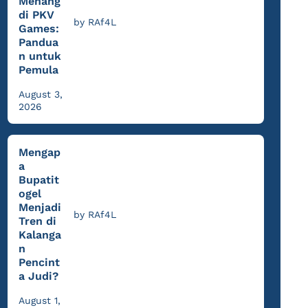
Menang
di PKV
by RAf4L
Games:
Pandua
n untuk
Pemula
August 3,
2026
Mengap
a
Bupatit
ogel
Menjadi
by RAf4L
Tren di
Kalanga
n
Pencint
a Judi?
August 1,