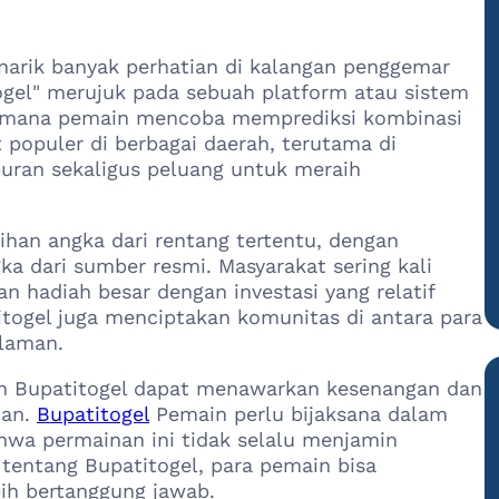
arik banyak perhatian di kalangan penggemar
ogel" merujuk pada sebuah platform atau sistem
di mana pemain mencoba memprediksi kombinasi
 populer di berbagai daerah, terutama di
iburan sekaligus peluang untuk meraih
ihan angka dari rentang tertentu, dengan
ka dari sumber resmi. Masyarakat sering kali
n hadiah besar dengan investasi yang relatif
itogel juga menciptakan komunitas di antara para
alaman.
n Bupatitogel dapat menawarkan kesenangan dan
ian.
Bupatitogel
Pemain perlu bijaksana dalam
wa permainan ini tidak selalu menjamin
entang Bupatitogel, para pemain bisa
ih bertanggung jawab.