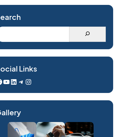
earch
ocial Links
YouTube
LinkedIn
Telegram
Instagram
allery