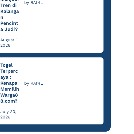
by RAf4L
Tren di
Kalanga
n
Pencint
a Judi?
August 1,
2026
Togel
Terperc
aya :
Kenapa
by RAf4L
Memilih
Warga8
8.com?
July 30,
2026