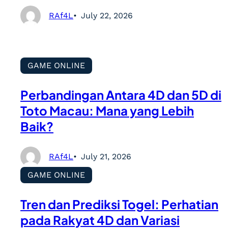
RAf4L
July 22, 2026
GAME ONLINE
Perbandingan Antara 4D dan 5D di
Toto Macau: Mana yang Lebih
Baik?
RAf4L
July 21, 2026
GAME ONLINE
Tren dan Prediksi Togel: Perhatian
pada Rakyat 4D dan Variasi