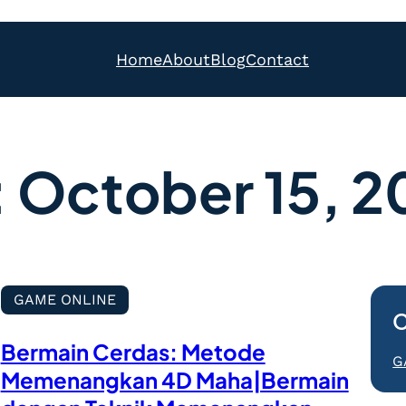
Home
About
Blog
Contact
:
October 15, 2
GAME ONLINE
C
Bermain Cerdas: Metode
G
Memenangkan 4D Maha|Bermain