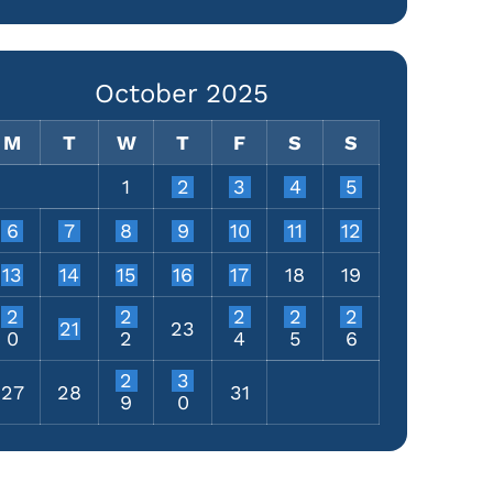
October 2025
M
T
W
T
F
S
S
1
2
3
4
5
6
7
8
9
10
11
12
13
14
15
16
17
18
19
2
2
2
2
2
21
23
0
2
4
5
6
2
3
27
28
31
9
0