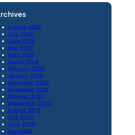
rchives
August 2026
July 2026
June 2026
May 2026
April 2026
March 2026
February 2026
January 2026
December 2025
November 2025
October 2025
September 2025
August 2025
July 2025
June 2025
May 2025