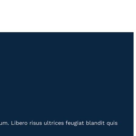
. Libero risus ultrices feugiat blandit quis