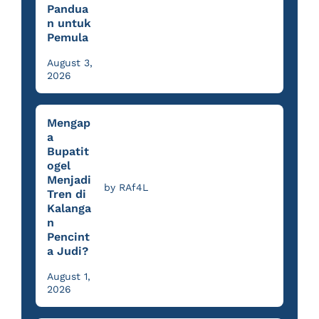
Pandua
n untuk
Pemula
August 3,
2026
Mengap
a
Bupatit
ogel
Menjadi
by RAf4L
Tren di
Kalanga
n
Pencint
a Judi?
August 1,
2026