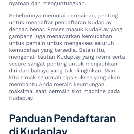
nyaman dan menguntungkan.
Sebelumnya memulai permainan, penting
untuk mendaftar pendaftaran Kudaplay
dengan benar. Proses masuk KudaPlay yang
gampang juga menawarkan kemudahan
untuk pemain untuk mengakses seluruh
kemudahan yang tersedia. Selain itu,
mengenali tautan Kudaplay yang resmi serta
secure sangat penting untuk menjauhkan
diri dari bahaya yang tak diinginkan. Mari
kita simak sejumlah tips sukses yang akan
membantu Anda meraih keuntungan
maksimal saat bermain slot machine pada
Kudaplay.
Panduan Pendaftaran
di Kudaplay