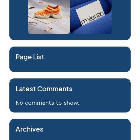
Page List
Latest Comments
No comments to show.
Archives