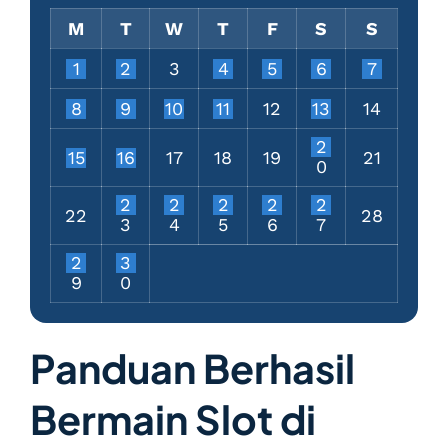
M
T
W
T
F
S
S
1
2
3
4
5
6
7
8
9
10
11
12
13
14
2
15
16
17
18
19
21
0
2
2
2
2
2
22
28
3
4
5
6
7
2
3
9
0
Panduan Berhasil
Bermain Slot di