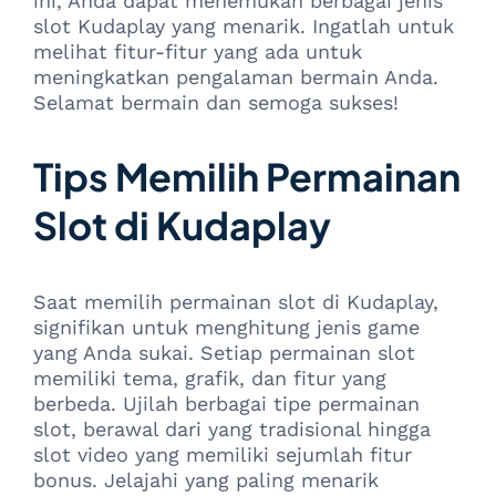
ini, Anda dapat menemukan berbagai jenis
slot Kudaplay yang menarik. Ingatlah untuk
melihat fitur-fitur yang ada untuk
meningkatkan pengalaman bermain Anda.
Selamat bermain dan semoga sukses!
Tips Memilih Permainan
Slot di Kudaplay
Saat memilih permainan slot di Kudaplay,
signifikan untuk menghitung jenis game
yang Anda sukai. Setiap permainan slot
memiliki tema, grafik, dan fitur yang
berbeda. Ujilah berbagai tipe permainan
slot, berawal dari yang tradisional hingga
slot video yang memiliki sejumlah fitur
bonus. Jelajahi yang paling menarik