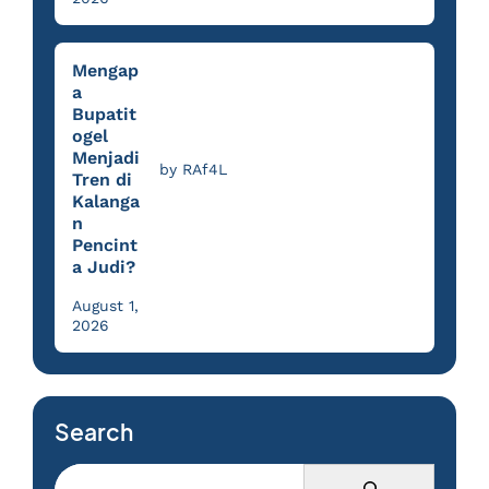
Mengap
a
Bupatit
ogel
Menjadi
by RAf4L
Tren di
Kalanga
n
Pencint
a Judi?
August 1,
2026
Search