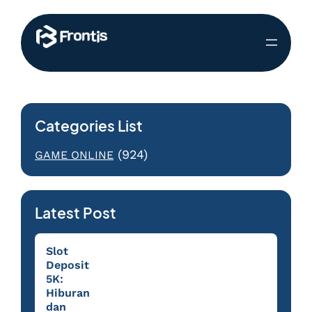
Categories List
(924)
GAME ONLINE
Latest Post
Slot
Deposit
5K:
Hiburan
dan