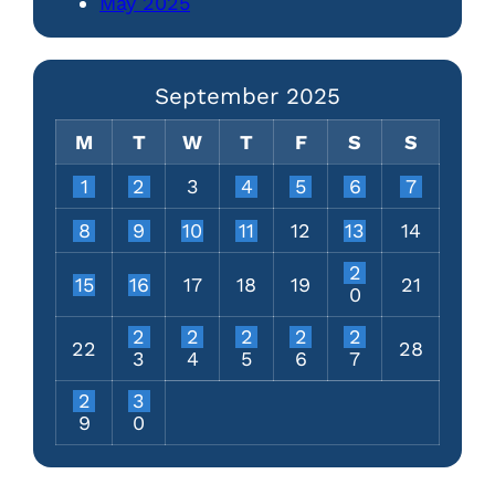
May 2025
September 2025
M
T
W
T
F
S
S
1
2
3
4
5
6
7
8
9
10
11
12
13
14
2
15
16
17
18
19
21
0
2
2
2
2
2
22
28
3
4
5
6
7
2
3
9
0