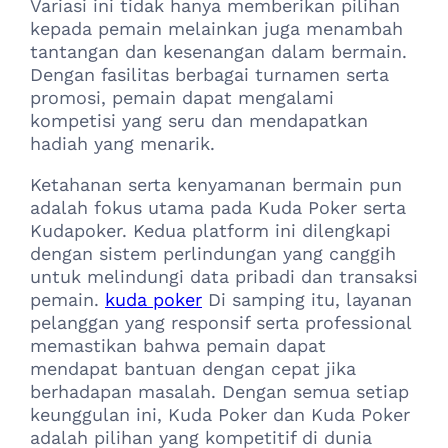
Variasi ini tidak hanya memberikan pilihan
kepada pemain melainkan juga menambah
tantangan dan kesenangan dalam bermain.
Dengan fasilitas berbagai turnamen serta
promosi, pemain dapat mengalami
kompetisi yang seru dan mendapatkan
hadiah yang menarik.
Ketahanan serta kenyamanan bermain pun
adalah fokus utama pada Kuda Poker serta
Kudapoker. Kedua platform ini dilengkapi
dengan sistem perlindungan yang canggih
untuk melindungi data pribadi dan transaksi
pemain.
kuda poker
Di samping itu, layanan
pelanggan yang responsif serta professional
memastikan bahwa pemain dapat
mendapat bantuan dengan cepat jika
berhadapan masalah. Dengan semua setiap
keunggulan ini, Kuda Poker dan Kuda Poker
adalah pilihan yang kompetitif di dunia