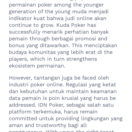
permainan poker among the younger
generation of the young muda menjadi
indikator kuat bahwa judi online akan
continue to grow. Kuda Poker has
successfully menarik perhatian banyak
pemain through berbagai promosi and
bonus yang ditawarkan. This menciptakan
budaya komunitas yang lebih erat di the
players, which in turn strengthens
ekosistem permainan.
However, tantangan juga be faced oleh
industri poker online. Regulasi yang ketat
dan kebutuhan untuk maintain keamanan
data pemain is poin krusial yang harus be
addressed. IDN Poker, sebagai salah satu
platform terkemuka, harus remain
committed untuk providing lingkungan yang
aman and trustworthy bagi all
penggunanya. With upaya the right tepat,