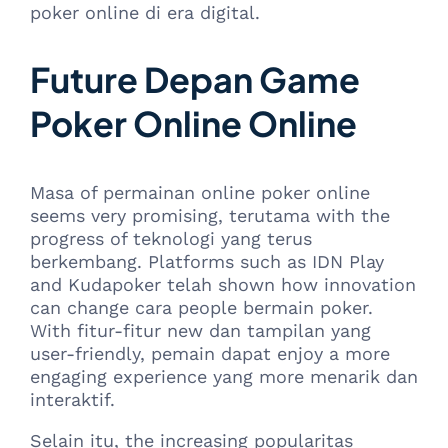
poker online di era digital.
Future Depan Game
Poker Online Online
Masa of permainan online poker online
seems very promising, terutama with the
progress of teknologi yang terus
berkembang. Platforms such as IDN Play
and Kudapoker telah shown how innovation
can change cara people bermain poker.
With fitur-fitur new dan tampilan yang
user-friendly, pemain dapat enjoy a more
engaging experience yang more menarik dan
interaktif.
Selain itu, the increasing popularitas