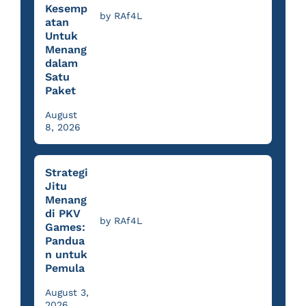
Kesemp
by RAf4L
atan
Untuk
Menang
dalam
Satu
Paket
August
8, 2026
Strategi
Jitu
Menang
di PKV
by RAf4L
Games:
Pandua
n untuk
Pemula
August 3,
2026