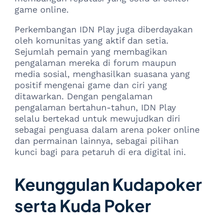
game online.
Perkembangan IDN Play juga diberdayakan
oleh komunitas yang aktif dan setia.
Sejumlah pemain yang membagikan
pengalaman mereka di forum maupun
media sosial, menghasilkan suasana yang
positif mengenai game dan ciri yang
ditawarkan. Dengan pengalaman
pengalaman bertahun-tahun, IDN Play
selalu bertekad untuk mewujudkan diri
sebagai penguasa dalam arena poker online
dan permainan lainnya, sebagai pilihan
kunci bagi para petaruh di era digital ini.
Keunggulan Kudapoker
serta Kuda Poker