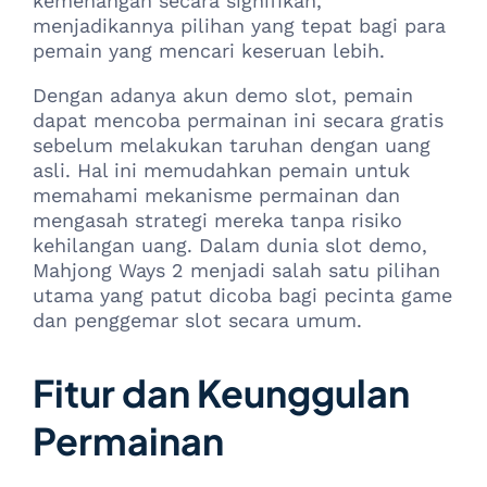
kemenangan secara signifikan,
menjadikannya pilihan yang tepat bagi para
pemain yang mencari keseruan lebih.
Dengan adanya akun demo slot, pemain
dapat mencoba permainan ini secara gratis
sebelum melakukan taruhan dengan uang
asli. Hal ini memudahkan pemain untuk
memahami mekanisme permainan dan
mengasah strategi mereka tanpa risiko
kehilangan uang. Dalam dunia slot demo,
Mahjong Ways 2 menjadi salah satu pilihan
utama yang patut dicoba bagi pecinta game
dan penggemar slot secara umum.
Fitur dan Keunggulan
Permainan