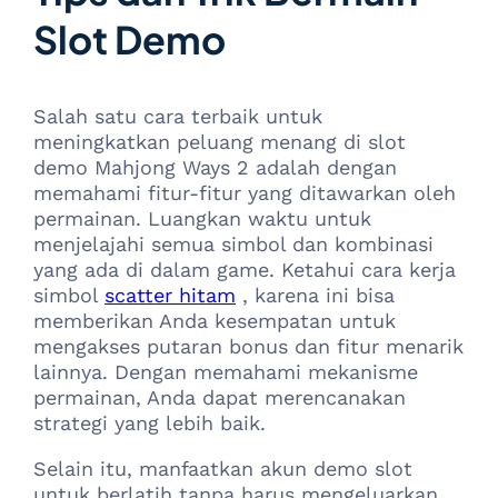
Slot Demo
Salah satu cara terbaik untuk
meningkatkan peluang menang di slot
demo Mahjong Ways 2 adalah dengan
memahami fitur-fitur yang ditawarkan oleh
permainan. Luangkan waktu untuk
menjelajahi semua simbol dan kombinasi
yang ada di dalam game. Ketahui cara kerja
simbol
scatter hitam
, karena ini bisa
memberikan Anda kesempatan untuk
mengakses putaran bonus dan fitur menarik
lainnya. Dengan memahami mekanisme
permainan, Anda dapat merencanakan
strategi yang lebih baik.
Selain itu, manfaatkan akun demo slot
untuk berlatih tanpa harus mengeluarkan