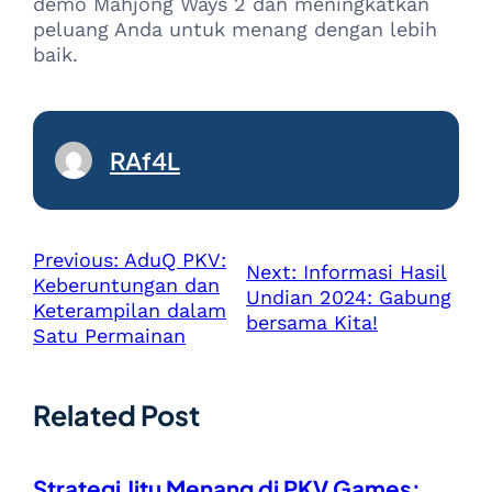
demo Mahjong Ways 2 dan meningkatkan
peluang Anda untuk menang dengan lebih
baik.
RAf4L
Previous:
AduQ PKV:
Next:
Informasi Hasil
Keberuntungan dan
Undian 2024: Gabung
Keterampilan dalam
bersama Kita!
Satu Permainan
Related Post
Strategi Jitu Menang di PKV Games: