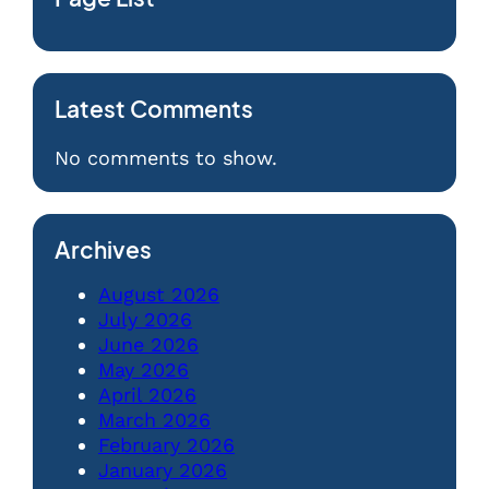
Latest Comments
No comments to show.
Archives
August 2026
July 2026
June 2026
May 2026
April 2026
March 2026
February 2026
January 2026