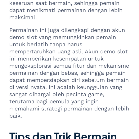
keseruan saat bermain, sehingga pemain
dapat menikmati permainan dengan lebih
maksimal.
Permainan ini juga dilengkapi dengan akun
demo slot yang memungkinkan pemain
untuk berlatih tanpa harus
mempertaruhkan uang asli. Akun demo slot
ini memberikan kesempatan untuk
mengeksplorasi semua fitur dan mekanisme
permainan dengan bebas, sehingga pemain
dapat mempersiapkan diri sebelum bermain
di versi nyata. Ini adalah keunggulan yang
sangat dihargai oleh pecinta game,
terutama bagi pemula yang ingin
memahami strategi permainan dengan lebih
baik.
Tips dan Trik Bermain