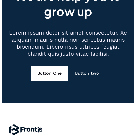
grow up
Lorem ipsum dolor sit amet consectetur. Ac
aliquam mauris nulla non senectus mauris
bibendum. Libero risus ultrices feugiat
blandit quis justo vitae facilisi.
Button One
Button two