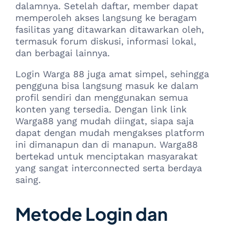
dalamnya. Setelah daftar, member dapat
memperoleh akses langsung ke beragam
fasilitas yang ditawarkan ditawarkan oleh,
termasuk forum diskusi, informasi lokal,
dan berbagai lainnya.
Login Warga 88 juga amat simpel, sehingga
pengguna bisa langsung masuk ke dalam
profil sendiri dan menggunakan semua
konten yang tersedia. Dengan link link
Warga88 yang mudah diingat, siapa saja
dapat dengan mudah mengakses platform
ini dimanapun dan di manapun. Warga88
bertekad untuk menciptakan masyarakat
yang sangat interconnected serta berdaya
saing.
Metode Login dan