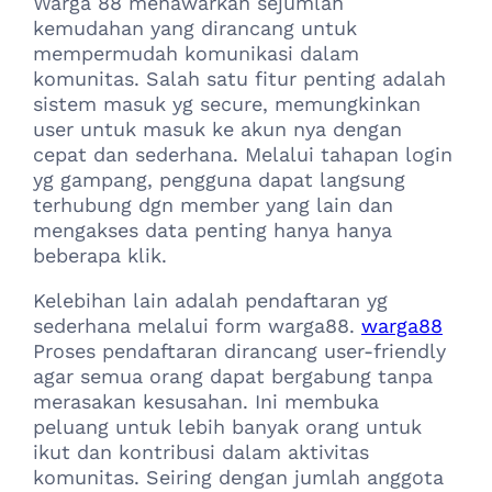
Warga 88 menawarkan sejumlah
kemudahan yang dirancang untuk
mempermudah komunikasi dalam
komunitas. Salah satu fitur penting adalah
sistem masuk yg secure, memungkinkan
user untuk masuk ke akun nya dengan
cepat dan sederhana. Melalui tahapan login
yg gampang, pengguna dapat langsung
terhubung dgn member yang lain dan
mengakses data penting hanya hanya
beberapa klik.
Kelebihan lain adalah pendaftaran yg
sederhana melalui form warga88.
warga88
Proses pendaftaran dirancang user-friendly
agar semua orang dapat bergabung tanpa
merasakan kesusahan. Ini membuka
peluang untuk lebih banyak orang untuk
ikut dan kontribusi dalam aktivitas
komunitas. Seiring dengan jumlah anggota