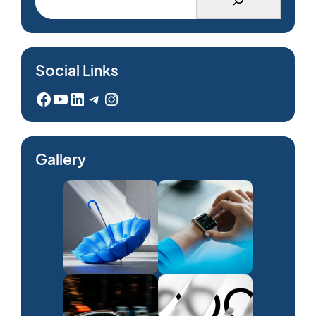
Social Links
Facebook
YouTube
LinkedIn
Telegram
Instagram
Gallery