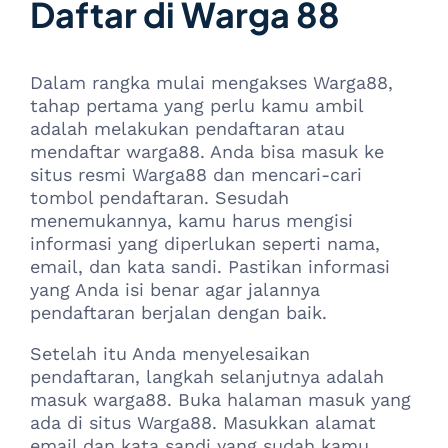
Daftar di Warga 88
Dalam rangka mulai mengakses Warga88,
tahap pertama yang perlu kamu ambil
adalah melakukan pendaftaran atau
mendaftar warga88. Anda bisa masuk ke
situs resmi Warga88 dan mencari-cari
tombol pendaftaran. Sesudah
menemukannya, kamu harus mengisi
informasi yang diperlukan seperti nama,
email, dan kata sandi. Pastikan informasi
yang Anda isi benar agar jalannya
pendaftaran berjalan dengan baik.
Setelah itu Anda menyelesaikan
pendaftaran, langkah selanjutnya adalah
masuk warga88. Buka halaman masuk yang
ada di situs Warga88. Masukkan alamat
email dan kata sandi yang sudah kamu