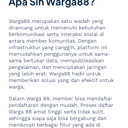
Apa Sih Warga88?
Warga88 merupakan satu wadah yang
dirancang untuk memenuhi kebutuhan
berkomunikasi serta interaksi sosial di
antara member komunitas. Dengan
infrastruktur yang canggih, platform ini
memudahkan penggunanya untuk sama-
sama bertukar data, mempublikasikan
pengalaman, dan menciptakan jaringan
yang lebih erat. Warga88 hadir untuk
memberikan solusi yang dan efektif untuk
warga.
Dalam Warga 88, member bisa mendaftar
pendaftaran dengan mudah. Proses daftar
Warga 88 amat tinggi serta tidak sulit,
sehingga siapa saja bisa bergabung dan
menikmati berbagai fitur yang ada di