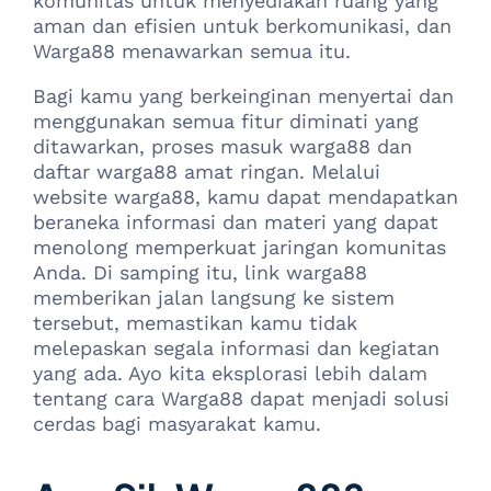
komunitas untuk menyediakan ruang yang
aman dan efisien untuk berkomunikasi, dan
Warga88 menawarkan semua itu.
Bagi kamu yang berkeinginan menyertai dan
menggunakan semua fitur diminati yang
ditawarkan, proses masuk warga88 dan
daftar warga88 amat ringan. Melalui
website warga88, kamu dapat mendapatkan
beraneka informasi dan materi yang dapat
menolong memperkuat jaringan komunitas
Anda. Di samping itu, link warga88
memberikan jalan langsung ke sistem
tersebut, memastikan kamu tidak
melepaskan segala informasi dan kegiatan
yang ada. Ayo kita eksplorasi lebih dalam
tentang cara Warga88 dapat menjadi solusi
cerdas bagi masyarakat kamu.