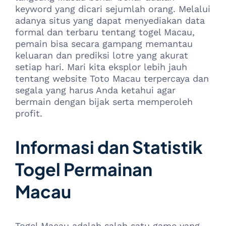
keyword yang dicari sejumlah orang. Melalui
adanya situs yang dapat menyediakan data
formal dan terbaru tentang togel Macau,
pemain bisa secara gampang memantau
keluaran dan prediksi lotre yang akurat
setiap hari. Mari kita eksplor lebih jauh
tentang website Toto Macau terpercaya dan
segala yang harus Anda ketahui agar
bermain dengan bijak serta memperoleh
profit.
Informasi dan Statistik
Togel Permainan
Macau
Togel Macau adalah salah satu game yang