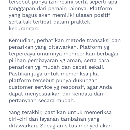
tersebut punya izin resmi serta seperti apa
tanggapan dari pemain lainnya. Platform
yang bagus akan memiliki ulasan positif
serta tak terlibat dalam praktek
kecurangan.
Kemudian, perhatikan metode transaksi dan
penarikan yang ditawarkan. Platform yg
terpercaya umumnya memberikan berbagai
pilihan pembayaran yg aman, serta cara
penarikan yg mudah dan cepat sekali.
Pastikan juga untuk memeriksa jika
platform tersebut punya dukungan
customer service yg responsif, agar Anda
dapat menyesuaikan diri kendala dan
pertanyaan secara mudah.
Yang terakhir, pastikan untuk memeriksa
ciri-ciri dan layanan tambahan yang
ditawarkan. Sebagian situs menyediakan