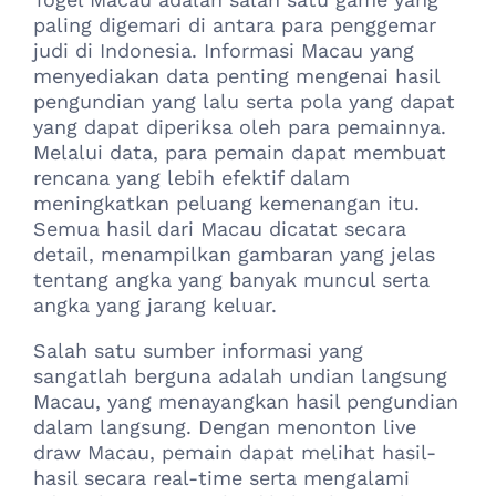
paling digemari di antara para penggemar
judi di Indonesia. Informasi Macau yang
menyediakan data penting mengenai hasil
pengundian yang lalu serta pola yang dapat
yang dapat diperiksa oleh para pemainnya.
Melalui data, para pemain dapat membuat
rencana yang lebih efektif dalam
meningkatkan peluang kemenangan itu.
Semua hasil dari Macau dicatat secara
detail, menampilkan gambaran yang jelas
tentang angka yang banyak muncul serta
angka yang jarang keluar.
Salah satu sumber informasi yang
sangatlah berguna adalah undian langsung
Macau, yang menayangkan hasil pengundian
dalam langsung. Dengan menonton live
draw Macau, pemain dapat melihat hasil-
hasil secara real-time serta mengalami