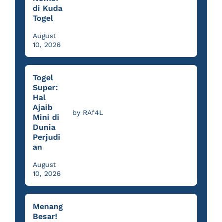
di Kuda
Togel
August
10, 2026
Togel
Super:
Hal
Ajaib
by RAf4L
Mini di
Dunia
Perjudi
an
August
10, 2026
Menang
Besar!