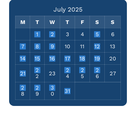
July 2025
M
T
W
T
F
S
S
1
2
3
4
5
6
7
8
9
10
11
12
13
14
15
16
17
18
19
20
2
2
2
2
21
23
27
2
4
5
6
2
2
3
31
8
9
0