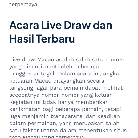
terpercaya.
Acara Live Draw dan
Hasil Terbaru
Live draw Macau adalah salah satu momen
yang dinanti-nanti oleh beberapa
penggemar togel. Dalam acara ini, angka
keluaran Macau ditayangkan secara
langsung, agar para pemain dapat melihat
secepatnya nomor-nomor yang keluar.
Kegiatan ini tidak hanya memberikan
kenikmatan bagi beberapa pemain, tetapi
juga menjamin transparansi dan keadilan
dalam permainan, yang merupakan salah
satu faktor utama dalam menentukan situs
toto Macau yang terpercaya.