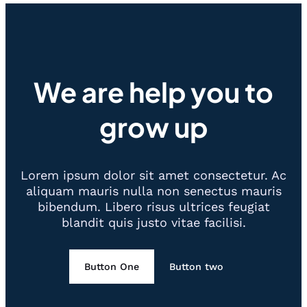
We are help you to
grow up
Lorem ipsum dolor sit amet consectetur. Ac
aliquam mauris nulla non senectus mauris
bibendum. Libero risus ultrices feugiat
blandit quis justo vitae facilisi.
Button One
Button two