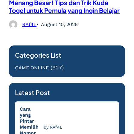
Menang Besar! Tips dan Trik Kuda
Togel untuk Pemula yang Ingin Belajar
RAf4L
August 10, 2026
Categories List
(927)
GAME ONLINE
Latest Post
Cara
yang
Pintar
Memilih
by RAf4L
Nomor