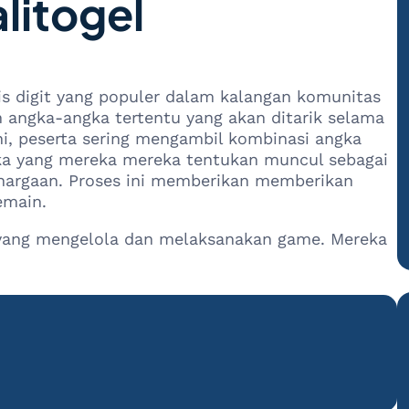
litogel
s digit yang populer dalam kalangan komunitas
n angka-angka tertentu yang akan ditarik selama
ni, peserta sering mengambil kombinasi angka
ngka yang mereka mereka tentukan muncul sebagai
argaan. Proses ini memberikan memberikan
emain.
 yang mengelola dan melaksanakan game. Mereka