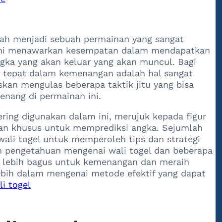
udah menjadi sebuah permainan yang sangat
 ini menawarkan kesempatan dalam mendapatkan
ka yang akan keluar yang akan muncul. Bagi
 tepat dalam kemenangan adalah hal sangat
askan mengulas beberapa taktik jitu yang bisa
ang di permainan ini.
sering digunakan dalam ini, merujuk kepada figur
an khusus untuk memprediksi angka. Sejumlah
ali togel untuk memperoleh tips dan strategi
 pengetahuan mengenai wali togel dan beberapa
ng lebih bagus untuk kemenangan dan meraih
lebih dalam mengenai metode efektif yang dapat
li togel