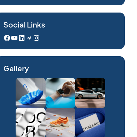
Social Links
Facebook
YouTube
LinkedIn
Telegram
Instagram
Gallery