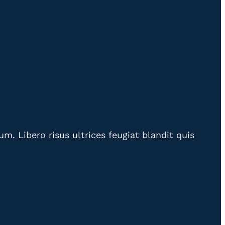
. Libero risus ultrices feugiat blandit quis