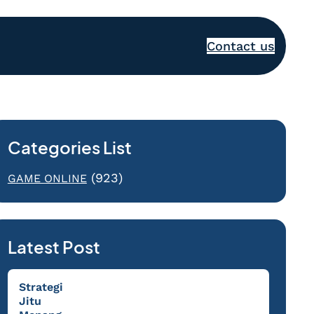
Contact us
Categories List
(923)
GAME ONLINE
Latest Post
Strategi
Jitu