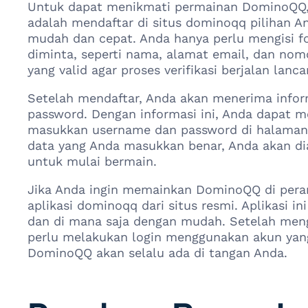
Untuk dapat menikmati permainan DominoQQ, 
adalah mendaftar di situs dominoqq pilihan An
mudah dan cepat. Anda hanya perlu mengisi f
diminta, seperti nama, alamat email, dan no
yang valid agar proses verifikasi berjalan lancar
Setelah mendaftar, Anda akan menerima info
password. Dengan informasi ini, Anda dapat m
masukkan username dan password di halaman 
data yang Anda masukkan benar, Anda akan d
untuk mulai bermain.
Jika Anda ingin memainkan DominoQQ di peran
aplikasi dominoqq dari situs resmi. Aplikasi
dan di mana saja dengan mudah. Setelah meng
perlu melakukan login menggunakan akun yang
DominoQQ akan selalu ada di tangan Anda.