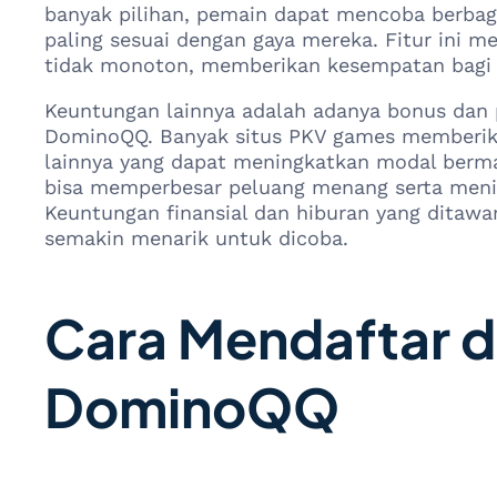
banyak pilihan, pemain dapat mencoba berba
paling sesuai dengan gaya mereka. Fitur ini 
tidak monoton, memberikan kesempatan bagi 
Keuntungan lainnya adalah adanya bonus dan 
DominoQQ. Banyak situs PKV games memberika
lainnya yang dapat meningkatkan modal berm
bisa memperbesar peluang menang serta meni
Keuntungan finansial dan hiburan yang dita
semakin menarik untuk dicoba.
Cara Mendaftar da
DominoQQ