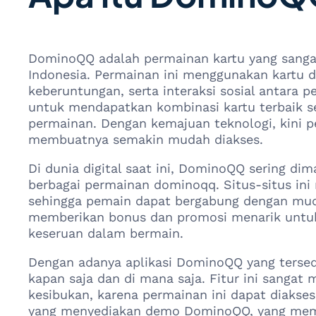
DominoQQ adalah permainan kartu yang sangat 
Indonesia. Permainan ini menggunakan kartu 
keberuntungan, serta interaksi sosial antara
untuk mendapatkan kombinasi kartu terbaik s
permainan. Dengan kemajuan teknologi, kini 
membuatnya semakin mudah diakses.
Di dunia digital saat ini, DominoQQ sering di
berbagai permainan dominoqq. Situs-situs i
sehingga pemain dapat bergabung dengan muda
memberikan bonus dan promosi menarik untuk
keseruan dalam bermain.
Dengan adanya aplikasi DominoQQ yang tersed
kapan saja dan di mana saja. Fitur ini sanga
kesibukan, karena permainan ini dapat diakses
yang menyediakan demo DominoQQ, yang mem