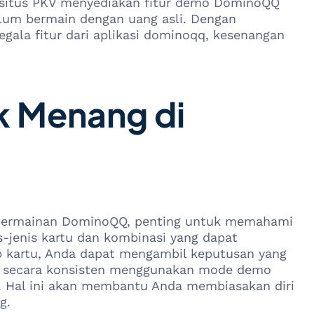
pa situs PKV menyediakan fitur demo DominoQQ
lum bermain dengan uang asli. Dengan
la fitur dari aplikasi dominoqq, kesenangan
uk Menang di
permainan DominoQQ, penting untuk memahami
is-jenis kartu dan kombinasi yang dapat
ap kartu, Anda dapat mengambil keputusan yang
hlah secara konsisten menggunakan mode demo
V. Hal ini akan membantu Anda membiasakan diri
g.