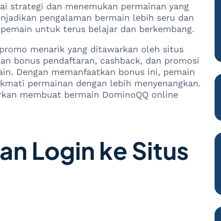
gai strategi dan menemukan permainan yang
menjadikan pengalaman bermain lebih seru dan
pemain untuk terus belajar dan berkembang.
promo menarik yang ditawarkan oleh situs
n bonus pendaftaran, cashback, dan promosi
ain. Dengan memanfaatkan bonus ini, pemain
kmati permainan dengan lebih menyenangkan.
warkan membuat bermain DominoQQ online
n Login ke Situs