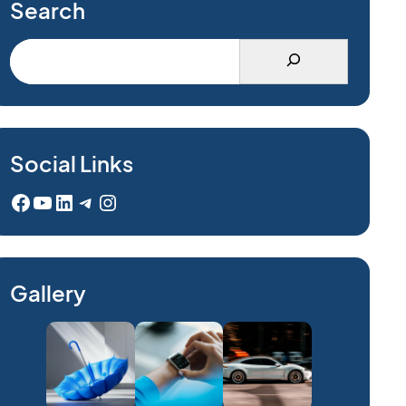
Search
Social Links
Facebook
YouTube
LinkedIn
Telegram
Instagram
Gallery