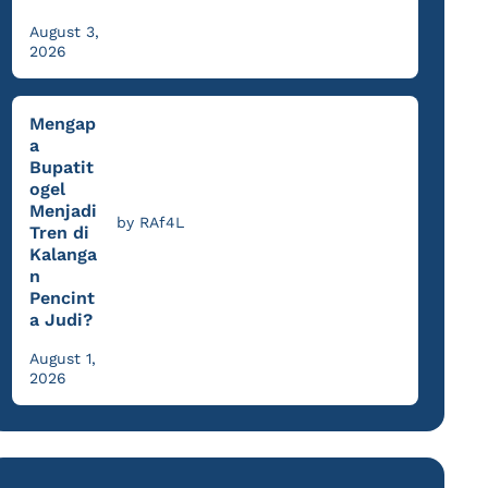
August 3,
2026
Mengap
a
Bupatit
ogel
Menjadi
by RAf4L
Tren di
Kalanga
n
Pencint
a Judi?
August 1,
2026