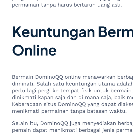
permainan tanpa harus bertaruh uang asli.
Keuntungan Ber
Online
Bermain DominoQQ online menawarkan berba
diminati. Salah satu keuntungan utama adala
perlu lagi pergi ke tempat fisik untuk bermai
dinikmati kapan saja dan di mana saja, baik m
Keberadaan situs DominoQQ yang dapat diak
menikmati permainan tanpa batasan waktu.
Selain itu, DominoQQ juga menyediakan berbag
pemain dapat menikmati berbagai jenis per