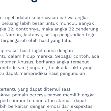
r togel adalah kepercayaan bahwa angka-
 peluang lebih besar untuk muncul. Banyak
ka 22, contohnya, maka angka 22 cenderung
ya. Namun, faktanya, setiap pengundian togel
erpengaruh oleh hasil yang lalu.
prediksi hasil togel cuma dengan
entu dalam hidup mereka. Sebagai contoh, ada
 momen khusus, berharap angka tersebut
metode yang populer, tidak ada fakta yang
tu dapat memprediksi hasil pengundian
tertentu yang dapat ditemui saat
yaknya pemain percaya bahwa memilih angka
perti nomor telepon atau alamat, dapat
ih berkaitan dengan emosi dan ekspektasi