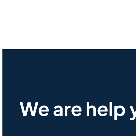
We are help 