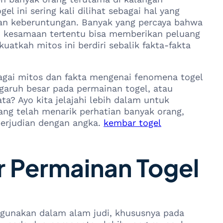
ini sering kali dilihat sebagai hal yang
kan keberuntungan. Banyak yang percaya bahwa
i kesamaan tertentu bisa memberikan peluang
uatkah mitos ini berdiri sebalik fakta-fakta
bagai mitos dan fakta mengenai fenomena togel
garuh besar pada permainan togel, atau
? Ayo kita jelajahi lebih dalam untuk
ng telah menarik perhatian banyak orang,
perjudian dengan angka.
kembar togel
 Permainan Togel
gunakan dalam alam judi, khususnya pada