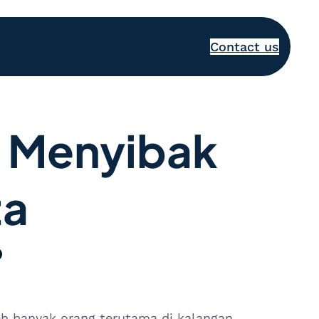
Contact us
: Menyibak
ta
eh banyak orang terutama di kalangan