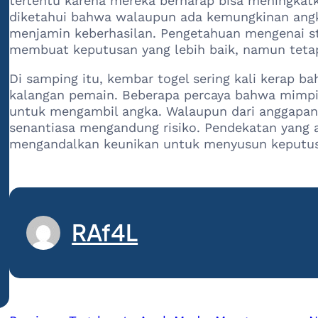
tertentu karena mereka berharap bisa meningkat
diketahui bahwa walaupun ada kemungkinan angka
menjamin keberhasilan. Pengetahuan mengenai s
membuat keputusan yang lebih baik, namun teta
Di samping itu, kembar togel sering kali kerap ba
kalangan pemain. Beberapa percaya bahwa mimpi a
untuk mengambil angka. Walaupun dari anggapan 
senantiasa mengandung risiko. Pendekatan yang a
mengandalkan keunikan untuk menyusun keputus
RAf4L