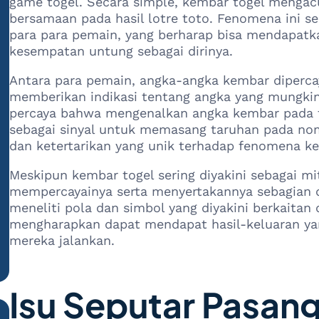
game togel. Secara simple, kembar togel mengac
bersamaan pada hasil lotre toto. Fenomena ini s
para para pemain, yang berharap bisa mendapat
kesempatan untung sebagai dirinya.
Antara para pemain, angka-angka kembar diperc
memberikan indikasi tentang angka yang mungkin
percaya bahwa mengenalkan angka kembar pada ti
sebagai sinyal untuk memasang taruhan pada nom
dan ketertarikan yang unik terhadap fenomena ke
Meskipun kembar togel sering diyakini sebagai mi
mempercayainya serta menyertakannya sebagian d
meneliti pola dan simbol yang diyakini berkaita
mengharapkan dapat mendapat hasil-keluaran yan
mereka jalankan.
Isu Seputar Pasan