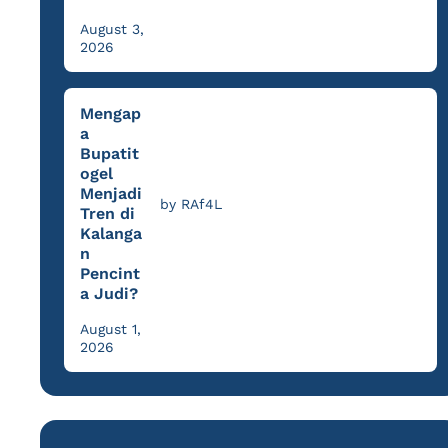
August 3,
2026
Mengap
a
Bupatit
ogel
Menjadi
by RAf4L
Tren di
Kalanga
n
Pencint
a Judi?
August 1,
2026