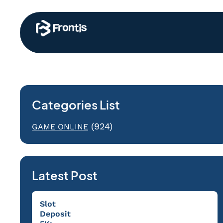
Categories List
(924)
GAME ONLINE
Latest Post
Slot
Deposit