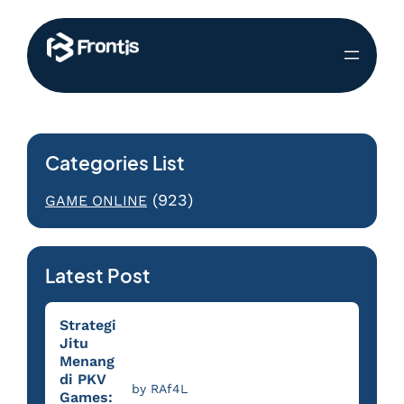
Categories List
(923)
GAME ONLINE
Latest Post
Strategi
Jitu
Menang
di PKV
by RAf4L
Games: