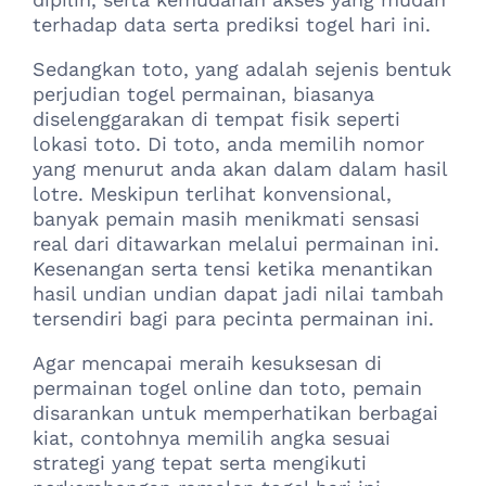
terhadap data serta prediksi togel hari ini.
Sedangkan toto, yang adalah sejenis bentuk
perjudian togel permainan, biasanya
diselenggarakan di tempat fisik seperti
lokasi toto. Di toto, anda memilih nomor
yang menurut anda akan dalam dalam hasil
lotre. Meskipun terlihat konvensional,
banyak pemain masih menikmati sensasi
real dari ditawarkan melalui permainan ini.
Kesenangan serta tensi ketika menantikan
hasil undian undian dapat jadi nilai tambah
tersendiri bagi para pecinta permainan ini.
Agar mencapai meraih kesuksesan di
permainan togel online dan toto, pemain
disarankan untuk memperhatikan berbagai
kiat, contohnya memilih angka sesuai
strategi yang tepat serta mengikuti