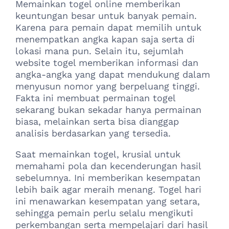
Memainkan togel online memberikan
keuntungan besar untuk banyak pemain.
Karena para pemain dapat memilih untuk
menempatkan angka kapan saja serta di
lokasi mana pun. Selain itu, sejumlah
website togel memberikan informasi dan
angka-angka yang dapat mendukung dalam
menyusun nomor yang berpeluang tinggi.
Fakta ini membuat permainan togel
sekarang bukan sekadar hanya permainan
biasa, melainkan serta bisa dianggap
analisis berdasarkan yang tersedia.
Saat memainkan togel, krusial untuk
memahami pola dan kecenderungan hasil
sebelumnya. Ini memberikan kesempatan
lebih baik agar meraih menang. Togel hari
ini menawarkan kesempatan yang setara,
sehingga pemain perlu selalu mengikuti
perkembangan serta mempelajari dari hasil