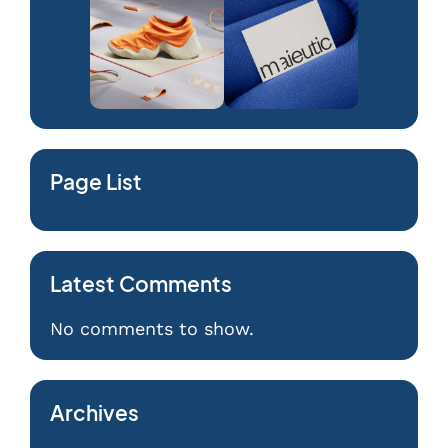
Page List
Latest Comments
No comments to show.
Archives