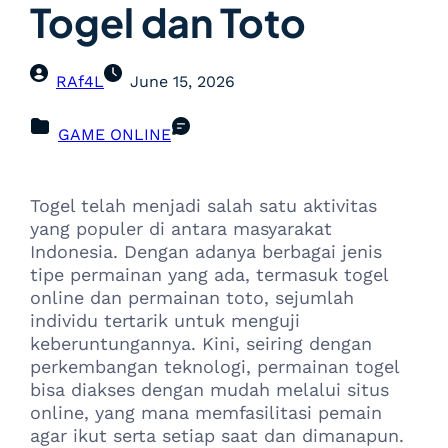
Togel dan Toto
RAf4L
June 15, 2026
GAME ONLINE
Togel telah menjadi salah satu aktivitas
yang populer di antara masyarakat
Indonesia. Dengan adanya berbagai jenis
tipe permainan yang ada, termasuk togel
online dan permainan toto, sejumlah
individu tertarik untuk menguji
keberuntungannya. Kini, seiring dengan
perkembangan teknologi, permainan togel
bisa diakses dengan mudah melalui situs
online, yang mana memfasilitasi pemain
agar ikut serta setiap saat dan dimanapun.