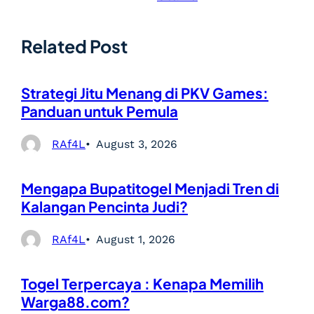
Related Post
Strategi Jitu Menang di PKV Games:
Panduan untuk Pemula
RAf4L
August 3, 2026
Mengapa Bupatitogel Menjadi Tren di
Kalangan Pencinta Judi?
RAf4L
August 1, 2026
Togel Terpercaya : Kenapa Memilih
Warga88.com?