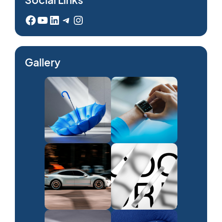
Facebook
YouTube
LinkedIn
Telegram
Instagram
Gallery