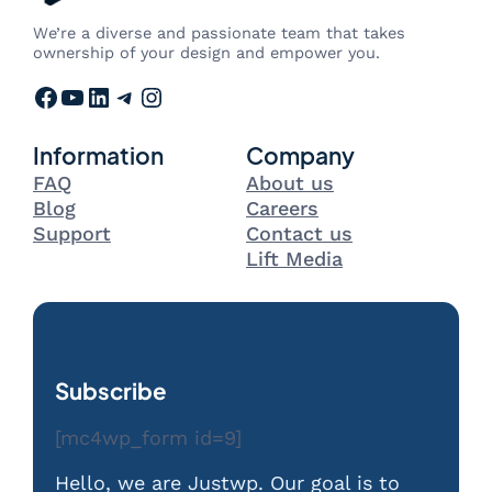
We’re a diverse and passionate team that takes
ownership of your design and empower you.
Facebook
YouTube
LinkedIn
Telegram
Instagram
Information
Company
FAQ
About us
Blog
Careers
Support
Contact us
Lift Media
Subscribe
[mc4wp_form id=9]
Hello, we are Justwp. Our goal is to