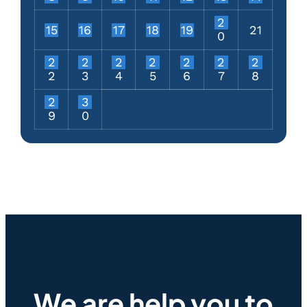
2
15
16
17
18
19
21
0
2
2
2
2
2
2
2
2
3
4
5
6
7
8
2
3
9
0
We are help you to