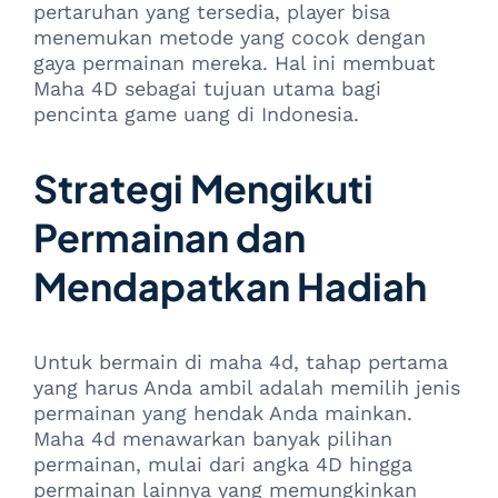
pertaruhan yang tersedia, player bisa
menemukan metode yang cocok dengan
gaya permainan mereka. Hal ini membuat
Maha 4D sebagai tujuan utama bagi
pencinta game uang di Indonesia.
Strategi Mengikuti
Permainan dan
Mendapatkan Hadiah
Untuk bermain di maha 4d, tahap pertama
yang harus Anda ambil adalah memilih jenis
permainan yang hendak Anda mainkan.
Maha 4d menawarkan banyak pilihan
permainan, mulai dari angka 4D hingga
permainan lainnya yang memungkinkan