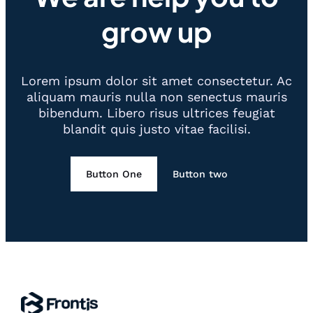
grow up
Lorem ipsum dolor sit amet consectetur. Ac
aliquam mauris nulla non senectus mauris
bibendum. Libero risus ultrices feugiat
blandit quis justo vitae facilisi.
Button One
Button two