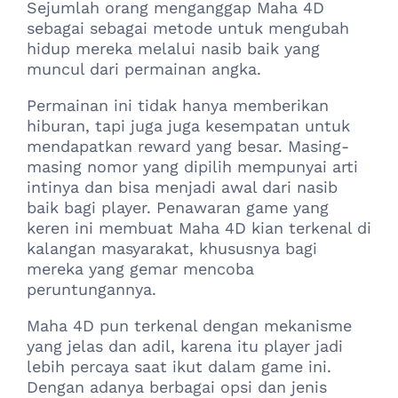
Sejumlah orang menganggap Maha 4D
sebagai sebagai metode untuk mengubah
hidup mereka melalui nasib baik yang
muncul dari permainan angka.
Permainan ini tidak hanya memberikan
hiburan, tapi juga juga kesempatan untuk
mendapatkan reward yang besar. Masing-
masing nomor yang dipilih mempunyai arti
intinya dan bisa menjadi awal dari nasib
baik bagi player. Penawaran game yang
keren ini membuat Maha 4D kian terkenal di
kalangan masyarakat, khususnya bagi
mereka yang gemar mencoba
peruntungannya.
Maha 4D pun terkenal dengan mekanisme
yang jelas dan adil, karena itu player jadi
lebih percaya saat ikut dalam game ini.
Dengan adanya berbagai opsi dan jenis