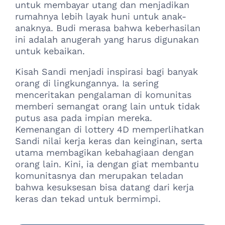
untuk membayar utang dan menjadikan
rumahnya lebih layak huni untuk anak-
anaknya. Budi merasa bahwa keberhasilan
ini adalah anugerah yang harus digunakan
untuk kebaikan.
Kisah Sandi menjadi inspirasi bagi banyak
orang di lingkungannya. Ia sering
menceritakan pengalaman di komunitas
memberi semangat orang lain untuk tidak
putus asa pada impian mereka.
Kemenangan di lottery 4D memperlihatkan
Sandi nilai kerja keras dan keinginan, serta
utama membagikan kebahagiaan dengan
orang lain. Kini, ia dengan giat membantu
komunitasnya dan merupakan teladan
bahwa kesuksesan bisa datang dari kerja
keras dan tekad untuk bermimpi.