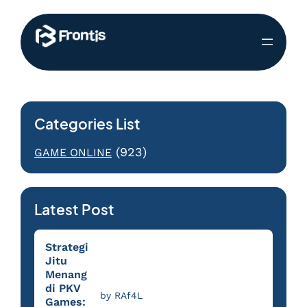
Categories List
(923)
GAME ONLINE
Latest Post
Strategi
Jitu
Menang
di PKV
by RAf4L
Games: