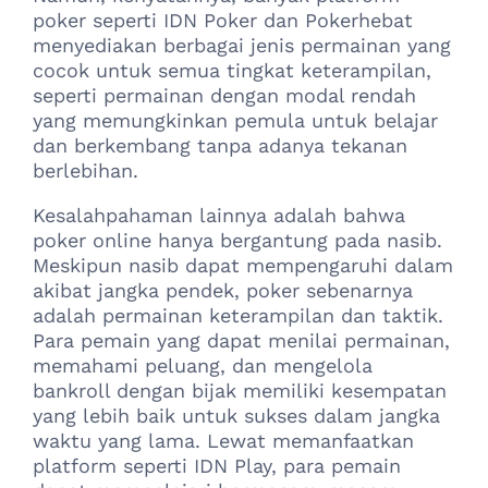
poker seperti IDN Poker dan Pokerhebat
menyediakan berbagai jenis permainan yang
cocok untuk semua tingkat keterampilan,
seperti permainan dengan modal rendah
yang memungkinkan pemula untuk belajar
dan berkembang tanpa adanya tekanan
berlebihan.
Kesalahpahaman lainnya adalah bahwa
poker online hanya bergantung pada nasib.
Meskipun nasib dapat mempengaruhi dalam
akibat jangka pendek, poker sebenarnya
adalah permainan keterampilan dan taktik.
Para pemain yang dapat menilai permainan,
memahami peluang, dan mengelola
bankroll dengan bijak memiliki kesempatan
yang lebih baik untuk sukses dalam jangka
waktu yang lama. Lewat memanfaatkan
platform seperti IDN Play, para pemain