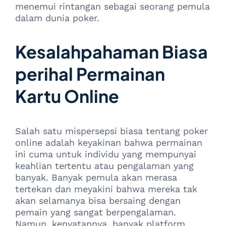
menemui rintangan sebagai seorang pemula
dalam dunia poker.
Kesalahpahaman Biasa
perihal Permainan
Kartu Online
Salah satu mispersepsi biasa tentang poker
online adalah keyakinan bahwa permainan
ini cuma untuk individu yang mempunyai
keahlian tertentu atau pengalaman yang
banyak. Banyak pemula akan merasa
tertekan dan meyakini bahwa mereka tak
akan selamanya bisa bersaing dengan
pemain yang sangat berpengalaman.
Namun, kenyatannya, banyak platform