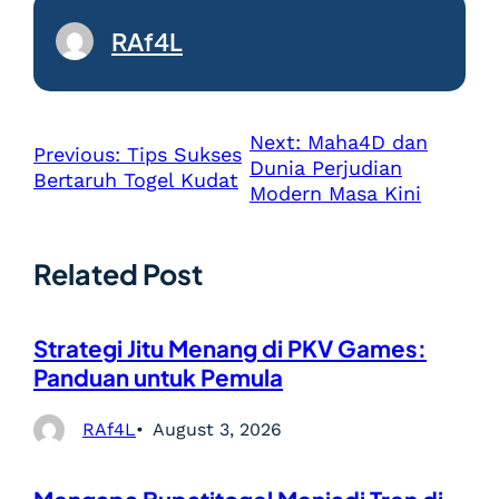
RAf4L
Next:
Maha4D dan
Previous:
Tips Sukses
Dunia Perjudian
Bertaruh Togel Kudat
Modern Masa Kini
Related Post
Strategi Jitu Menang di PKV Games:
Panduan untuk Pemula
RAf4L
August 3, 2026