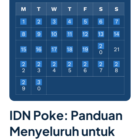
M
T
W
T
F
S
S
1
2
3
4
5
6
7
8
9
10
11
12
13
14
2
15
16
17
18
19
21
0
2
2
2
2
2
2
2
2
3
4
5
6
7
8
2
3
9
0
IDN Poke: Panduan
Menyeluruh untuk