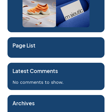
Page List
Latest Comments
No comments to show.
Archives