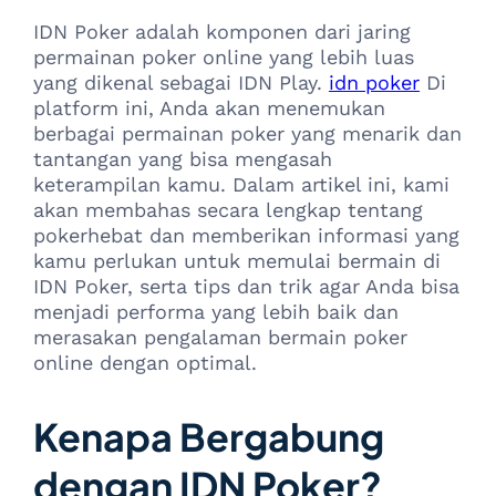
IDN Poker adalah komponen dari jaring
permainan poker online yang lebih luas
yang dikenal sebagai IDN Play.
idn poker
Di
platform ini, Anda akan menemukan
berbagai permainan poker yang menarik dan
tantangan yang bisa mengasah
keterampilan kamu. Dalam artikel ini, kami
akan membahas secara lengkap tentang
pokerhebat dan memberikan informasi yang
kamu perlukan untuk memulai bermain di
IDN Poker, serta tips dan trik agar Anda bisa
menjadi performa yang lebih baik dan
merasakan pengalaman bermain poker
online dengan optimal.
Kenapa Bergabung
dengan IDN Poker?