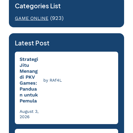
Categories List
(923)
GAME ONLINE
Latest Post
Strategi
Jitu
Menang
di PKV
by RAf4L
Games:
Pandua
n untuk
Pemula
August 3,
2026