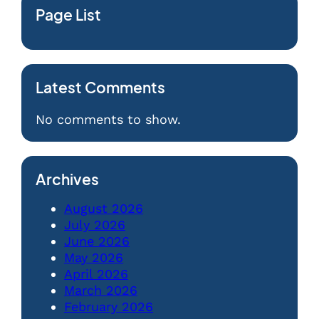
Page List
Latest Comments
No comments to show.
Archives
August 2026
July 2026
June 2026
May 2026
April 2026
March 2026
February 2026