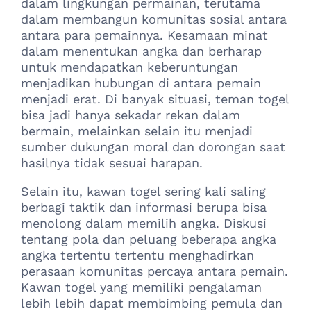
dalam lingkungan permainan, terutama
dalam membangun komunitas sosial antara
antara para pemainnya. Kesamaan minat
dalam menentukan angka dan berharap
untuk mendapatkan keberuntungan
menjadikan hubungan di antara pemain
menjadi erat. Di banyak situasi, teman togel
bisa jadi hanya sekadar rekan dalam
bermain, melainkan selain itu menjadi
sumber dukungan moral dan dorongan saat
hasilnya tidak sesuai harapan.
Selain itu, kawan togel sering kali saling
berbagi taktik dan informasi berupa bisa
menolong dalam memilih angka. Diskusi
tentang pola dan peluang beberapa angka
angka tertentu tertentu menghadirkan
perasaan komunitas percaya antara pemain.
Kawan togel yang memiliki pengalaman
lebih lebih dapat membimbing pemula dan