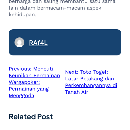
berharga dan saling membantu satu sama
lain dalam bermacam-macam aspek
kehidupan.
RAf4L
Previous:
Meneliti
Next:
Toto Togel:
Keunikan Permainan
Latar Belakang dan
Wargapoker:
Perkembangannya di
Permainan yang
Tanah Air
Menggoda
Related Post