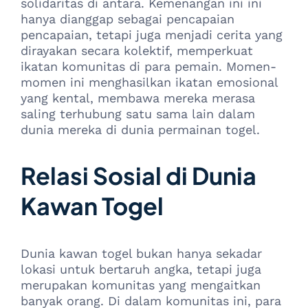
solidaritas di antara. Kemenangan ini ini
hanya dianggap sebagai pencapaian
pencapaian, tetapi juga menjadi cerita yang
dirayakan secara kolektif, memperkuat
ikatan komunitas di para pemain. Momen-
momen ini menghasilkan ikatan emosional
yang kental, membawa mereka merasa
saling terhubung satu sama lain dalam
dunia mereka di dunia permainan togel.
Relasi Sosial di Dunia
Kawan Togel
Dunia kawan togel bukan hanya sekadar
lokasi untuk bertaruh angka, tetapi juga
merupakan komunitas yang mengaitkan
banyak orang. Di dalam komunitas ini, para