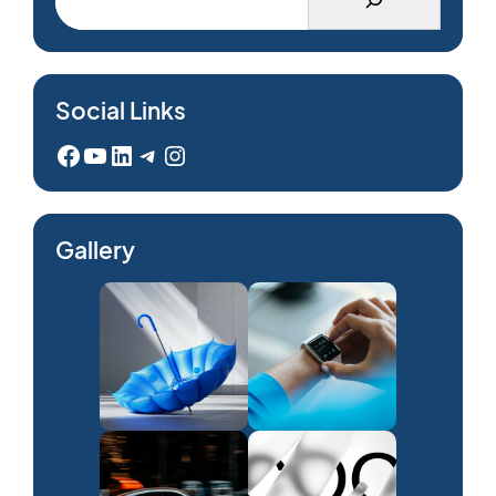
Social Links
Facebook
YouTube
LinkedIn
Telegram
Instagram
Gallery