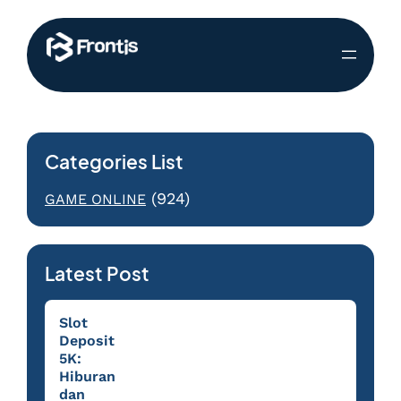
Categories List
(924)
GAME ONLINE
Latest Post
Slot
Deposit
5K:
Hiburan
dan