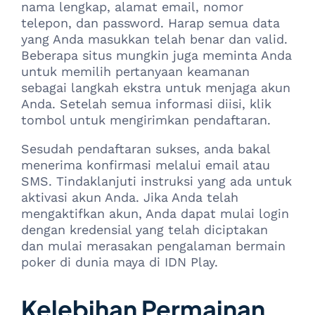
nama lengkap, alamat email, nomor
telepon, dan password. Harap semua data
yang Anda masukkan telah benar dan valid.
Beberapa situs mungkin juga meminta Anda
untuk memilih pertanyaan keamanan
sebagai langkah ekstra untuk menjaga akun
Anda. Setelah semua informasi diisi, klik
tombol untuk mengirimkan pendaftaran.
Sesudah pendaftaran sukses, anda bakal
menerima konfirmasi melalui email atau
SMS. Tindaklanjuti instruksi yang ada untuk
aktivasi akun Anda. Jika Anda telah
mengaktifkan akun, Anda dapat mulai login
dengan kredensial yang telah diciptakan
dan mulai merasakan pengalaman bermain
poker di dunia maya di IDN Play.
Kelebihan Permainan