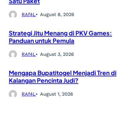
Satu Paket
RAf4L
August 8, 2026
Strategi Jitu Menang di PKV Games:
Panduan untuk Pemula
RAf4L
August 3, 2026
Mengapa Bupatitogel Menjadi Tren di
Kalangan Pencinta Judi?
RAf4L
August 1, 2026