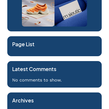
Page List
Latest Comments
No comments to show.
Archives