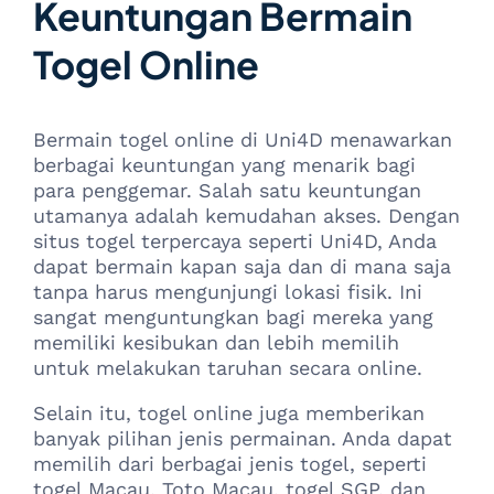
Keuntungan Bermain
Togel Online
Bermain togel online di Uni4D menawarkan
berbagai keuntungan yang menarik bagi
para penggemar. Salah satu keuntungan
utamanya adalah kemudahan akses. Dengan
situs togel terpercaya seperti Uni4D, Anda
dapat bermain kapan saja dan di mana saja
tanpa harus mengunjungi lokasi fisik. Ini
sangat menguntungkan bagi mereka yang
memiliki kesibukan dan lebih memilih
untuk melakukan taruhan secara online.
Selain itu, togel online juga memberikan
banyak pilihan jenis permainan. Anda dapat
memilih dari berbagai jenis togel, seperti
togel Macau, Toto Macau, togel SGP, dan