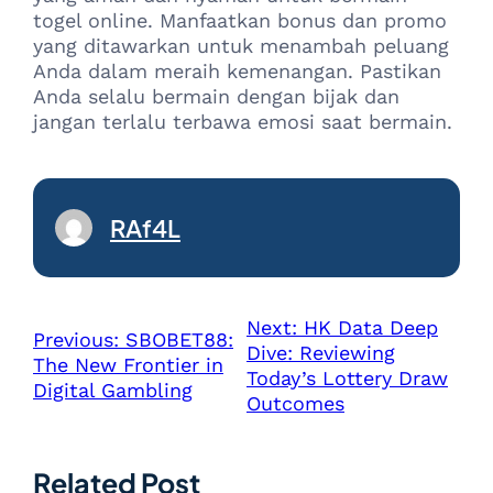
togel online. Manfaatkan bonus dan promo
yang ditawarkan untuk menambah peluang
Anda dalam meraih kemenangan. Pastikan
Anda selalu bermain dengan bijak dan
jangan terlalu terbawa emosi saat bermain.
RAf4L
Next:
HK Data Deep
Previous:
SBOBET88:
Dive: Reviewing
The New Frontier in
Today’s Lottery Draw
Digital Gambling
Outcomes
Related Post