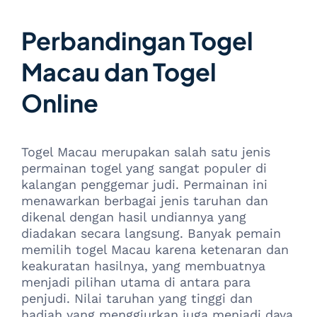
Perbandingan Togel
Macau dan Togel
Online
Togel Macau merupakan salah satu jenis
permainan togel yang sangat populer di
kalangan penggemar judi. Permainan ini
menawarkan berbagai jenis taruhan dan
dikenal dengan hasil undiannya yang
diadakan secara langsung. Banyak pemain
memilih togel Macau karena ketenaran dan
keakuratan hasilnya, yang membuatnya
menjadi pilihan utama di antara para
penjudi. Nilai taruhan yang tinggi dan
hadiah yang menggiurkan juga menjadi daya