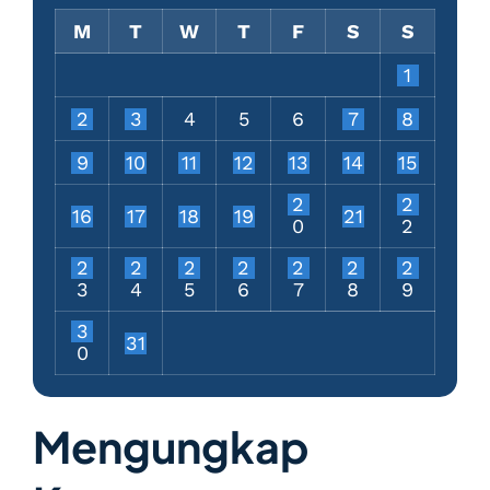
M
T
W
T
F
S
S
1
2
3
4
5
6
7
8
9
10
11
12
13
14
15
2
2
16
17
18
19
21
0
2
2
2
2
2
2
2
2
3
4
5
6
7
8
9
3
31
0
Mengungkap