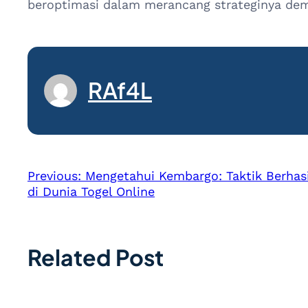
beroptimasi dalam merancang strateginya de
RAf4L
Previous:
Mengetahui Kembargo: Taktik Berhasi
di Dunia Togel Online
Related Post