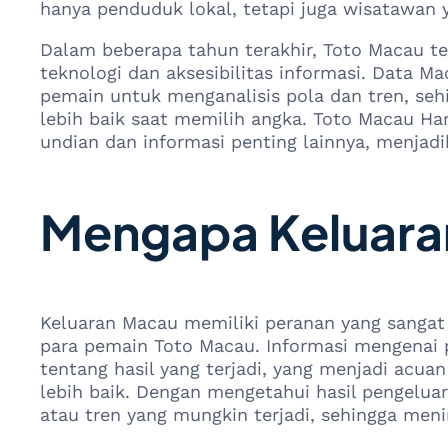
hanya penduduk lokal, tetapi juga wisatawan y
Dalam beberapa tahun terakhir, Toto Macau t
teknologi dan aksesibilitas informasi. Data 
pemain untuk menganalisis pola dan tren, s
lebih baik saat memilih angka. Toto Macau Har
undian dan informasi penting lainnya, menjadik
Mengapa Keluara
Keluaran Macau memiliki peranan yang sangat 
para pemain Toto Macau. Informasi mengenai 
tentang hasil yang terjadi, yang menjadi ac
lebih baik. Dengan mengetahui hasil pengelua
atau tren yang mungkin terjadi, sehingga me