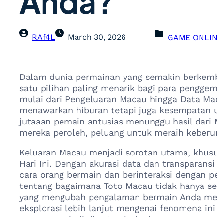
Anda?
RAf4L
March 30, 2026
GAME ONLI
Dalam dunia permainan yang semakin berkemb
satu pilihan paling menarik bagi para penggem
mulai dari Pengeluaran Macau hingga Data Ma
menawarkan hiburan tetapi juga kesempatan u
jutaaan pemain antusias menunggu hasil dari 
mereka peroleh, peluang untuk meraih keberu
Keluaran Macau menjadi sorotan utama, khus
Hari Ini. Dengan akurasi data dan transparan
cara orang bermain dan berinteraksi dengan p
tentang bagaimana Toto Macau tidak hanya sek
yang mengubah pengalaman bermain Anda menj
eksplorasi lebih lanjut mengenai fenomena in