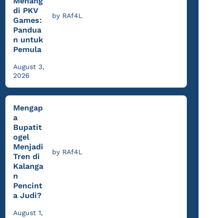
Menang
di PKV
by RAf4L
Games:
Pandua
n untuk
Pemula
August 3,
2026
Mengap
a
Bupatit
ogel
Menjadi
by RAf4L
Tren di
Kalanga
n
Pencint
a Judi?
August 1,