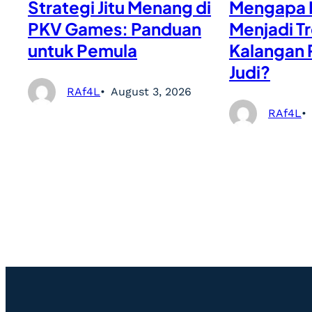
Strategi Jitu Menang di
Mengapa 
PKV Games: Panduan
Menjadi Tr
untuk Pemula
Kalangan 
Judi?
RAf4L
August 3, 2026
RAf4L