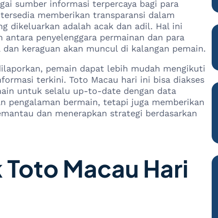
agai sumber informasi terpercaya bagi para
tersedia memberikan transparansi dalam
 dikeluarkan adalah acak dan adil. Hal ini
 antara penyelenggara permainan dan para
ga dan keraguan akan muncul di kalangan pemain.
dilaporkan, pemain dapat lebih mudah mengikuti
masi terkini. Toto Macau hari ini bisa diakses
ain untuk selalu up-to-date dengan data
kan pengalaman bermain, tetapi juga memberikan
memantau dan menerapkan strategi berdasarkan
k Toto Macau Hari