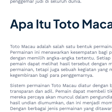
penggemar judi di seluruh dunia.
Apa Itu Toto Mac
Toto Macau adalah salah satu bentuk permaina
Permainan ini menawarkan kesempatan bagi 
dengan memilih angka-angka tertentu. Setiap h
pemain dapat melihat hasil tersebut dengan 
permainan, tetapi juga sebuah kegiatan yang
kegembiraan bagi para penggemarnya.
Sistem permainan Toto Macau diatur dengan 
transparan dan adil. Pemain dapat membeli t
mereka percaya akan muncul dalam pengundia
hasil undian diumumkan, dan ini menjadi mom
Dengan berbagai jenis permainan yang ditawa