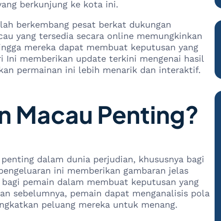
ang berkunjung ke kota ini.
elah berkembang pesat berkat dukungan
Macau yang tersedia secara online memungkinkan
ehingga mereka dapat membuat keputusan yang
i Ini memberikan update terkini mengenai hasil
an permainan ini lebih menarik dan interaktif.
n Macau Penting?
penting dalam dunia perjudian, khususnya bagi
pengeluaran ini memberikan gambaran jelas
uan bagi pemain dalam membuat keputusan yang
ran sebelumnya, pemain dapat menganalisis pola
ningkatkan peluang mereka untuk menang.