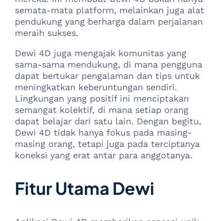
semata-mata platform, melainkan juga alat
pendukung yang berharga dalam perjalanan
meraih sukses.
Dewi 4D juga mengajak komunitas yang
sama-sama mendukung, di mana pengguna
dapat bertukar pengalaman dan tips untuk
meningkatkan keberuntungan sendiri.
Lingkungan yang positif ini menciptakan
semangat kolektif, di mana setiap orang
dapat belajar dari satu lain. Dengan begitu,
Dewi 4D tidak hanya fokus pada masing-
masing orang, tetapi juga pada terciptanya
koneksi yang erat antar para anggotanya.
Fitur Utama Dewi