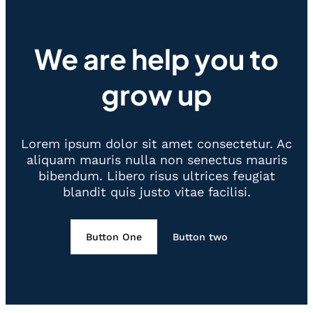
We are help you to
grow up
Lorem ipsum dolor sit amet consectetur. Ac
aliquam mauris nulla non senectus mauris
bibendum. Libero risus ultrices feugiat
blandit quis justo vitae facilisi.
Button One
Button two