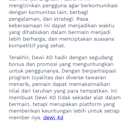
mengizinkan pengguna agar berkomunikasi
dengan komunitas lain, berbagi
pengalaman, dan strategi. Rasa
kebersamaan ini dapat menjadikan waktu
yang dihabiskan dalam bermain menjadi
lebih berharga, dan menciptakan suasana
kompetitif yang sehat.
Terakhir, Dewi 4D hadir dengan segudang
bonus dan promosi yang menguntungkan
untuk penggunanya. Dengan berpartisipasi
program loyalitas dan diverse tawaran
menarik, pemain dapat memaksimalkan
nilai dari taruhan yang para tempatkan. Ini
membuat Dewi 4D tidak sekadar alat dalam
bermain, tetapi merupakan platform yang
memberikan keuntungan lebih untuk setiap
member nya.
dewi 4d