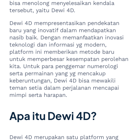
bisa menolong menyelesaikan kendala
tersebut, yaitu Dewi 4D.
Dewi 4D mempresentasikan pendekatan
baru yang inovatif dalam mendapatkan
nasib baik. Dengan memanfaatkan inovasi
teknologi dan informasi yg modern,
platform ini memberikan metode baru
untuk memperbesar kesempatan perolehan
kita. Untuk para penggemar numerologi
serta permainan yang yg mencakup
keberuntungan, Dewi 4D bisa mewakili
teman setia dalam perjalanan mencapai
mimpi serta harapan.
Apa itu Dewi 4D?
Dewi 4D merupakan satu platform yang