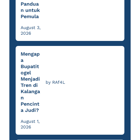
Pandua
n untuk
Pemula
August 3,
2026
Mengap
a
Bupatit
ogel
Menjadi
by RAf4L
Tren di
Kalanga
n
Pencint
a Judi?
August 1,
2026