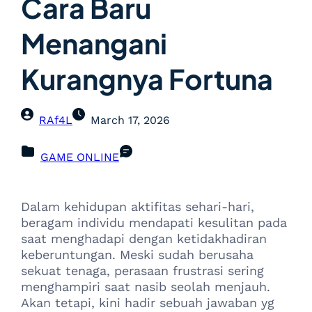
Cara Baru
Menangani
Kurangnya Fortuna
RAf4L
March 17, 2026
GAME ONLINE
Dalam kehidupan aktifitas sehari-hari,
beragam individu mendapati kesulitan pada
saat menghadapi dengan ketidakhadiran
keberuntungan. Meski sudah berusaha
sekuat tenaga, perasaan frustrasi sering
menghampiri saat nasib seolah menjauh.
Akan tetapi, kini hadir sebuah jawaban yg