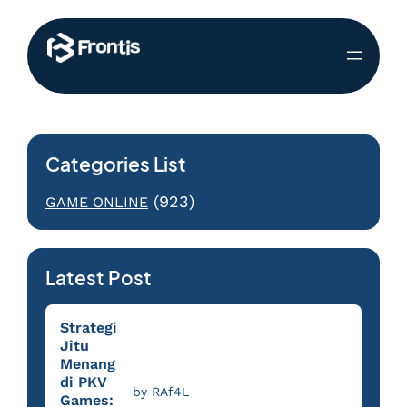
Categories List
(923)
GAME ONLINE
Latest Post
Strategi
Jitu
Menang
di PKV
by RAf4L
Games: