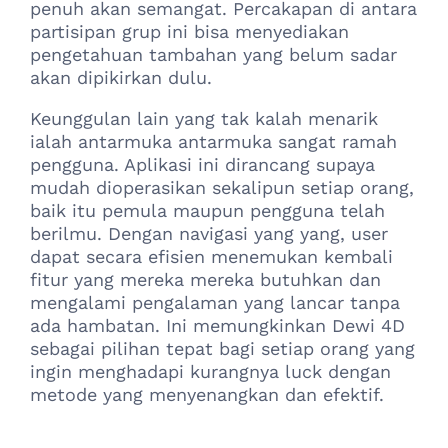
penuh akan semangat. Percakapan di antara
partisipan grup ini bisa menyediakan
pengetahuan tambahan yang belum sadar
akan dipikirkan dulu.
Keunggulan lain yang tak kalah menarik
ialah antarmuka antarmuka sangat ramah
pengguna. Aplikasi ini dirancang supaya
mudah dioperasikan sekalipun setiap orang,
baik itu pemula maupun pengguna telah
berilmu. Dengan navigasi yang yang, user
dapat secara efisien menemukan kembali
fitur yang mereka mereka butuhkan dan
mengalami pengalaman yang lancar tanpa
ada hambatan. Ini memungkinkan Dewi 4D
sebagai pilihan tepat bagi setiap orang yang
ingin menghadapi kurangnya luck dengan
metode yang menyenangkan dan efektif.