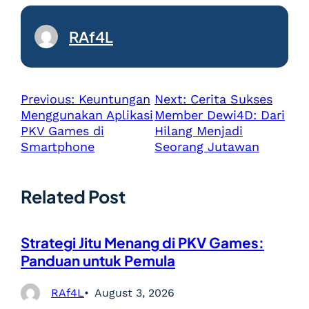
RAf4L
Previous:
Keuntungan
Next:
Cerita Sukses
Menggunakan Aplikasi
Member Dewi4D: Dari
PKV Games di
Hilang Menjadi
Smartphone
Seorang Jutawan
Related Post
Strategi Jitu Menang di PKV Games:
Panduan untuk Pemula
RAf4L
August 3, 2026